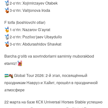
2-o‘rin: Xojimirzayev Otabek
3-o‘rin: Valijonova Iroda
F toifa (boshlovchi otlar)
1-o‘rin: Nazarov G’ayrat
2-o‘rin: Pozilxo‘jaev Ubaydullo
3-o‘rin: Abdurashidov Shavkat
Barcha g‘olib va sovrindorlarni samimiy muborakbod
etamiz!
Global Tour 2026: 2-й этап, посвящённый
праздникам Навруз и Хайит, прошёл в праздничной
атмосфере
22 марта на базе КСК Universal Horses Stable успешно