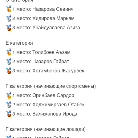
1 место: Назарова Севинч
2 место: Хидирова Марьям
3 место: Убайдуллаева Азиза
E категория
1 место: Толибоев Аъзам
2 место: Назаров Гайрат
3 место: Хотамбеков Жасурбек
F категория (начинающие спортсмены)
1 место: Оринбаев Сардор
2 место: Ходжимирзаев Отабек
3 место: Валижонова Ирода
F категория (начинающие лошади)