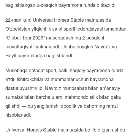
bag‘ishlangan 2-bosqich bayramona ruhda o‘tkazildi
22-mart kuni Universal Horses Stable majmuasida
O‘zbekiston yilqichilik va ot sporti federatsiyasi tomonidan
“Global Tour 2026” musobaqasining 2-bosqichi
muvaffaqiyatli yakunlandi. Ushbu bosqich Navro‘z va
Hayit bayramlariga bag‘ishlandi.
Musobaqa nafaqat sport, balki haqiqiy bayramona ruhda
o‘tdi. Ishtirokchilar va mehmonlar uchun bayramona
dastur uyushtirilib, Navro‘z munosabati bilan an’anaviy
sumalak bilan barcha ularni mehmondo‘stlik bilan qabul
qilishdi — bu yangilanish, obodlik va bahorning ramzi
hisoblanadi.
Universal Horses Stable majmuasida bo‘lib o‘tgan ushbu