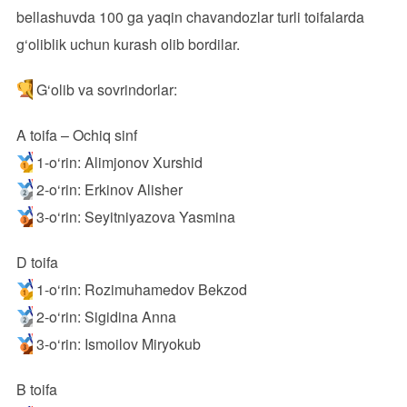
bellashuvda 100 ga yaqin chavandozlar turli toifalarda
g‘oliblik uchun kurash olib bordilar.
G‘olib va sovrindorlar:
A toifa – Ochiq sinf
1-o‘rin: Alimjonov Xurshid
2-o‘rin: Erkinov Alisher
3-o‘rin: Seyitniyazova Yasmina
D toifa
1-o‘rin: Rozimuhamedov Bekzod
2-o‘rin: Sigidina Anna
3-o‘rin: Ismoilov Miryokub
B toifa