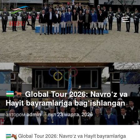
Перейти
к
ПЕРЕ
содержимому
Global Tour 2026: Navro‘z va
Hayit bayramlariga bag‘ishlangan
Опубликовано
автором
admin
вкл
23 марта, 2026
Global Tour 2026: Navro‘z va Hayit bayramlariga