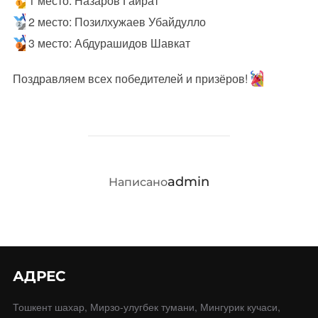
1 место: Назаров Гайрат
2 место: Позилхужаев Убайдулло
3 место: Абдурашидов Шавкат
Поздравляем всех победителей и призёров!
АВТОР ЗАПИСИ
admin
Написано
АДРЕС
Тошкент шахар, Мирзо-улугбек тумани, Мингурик кучаси,