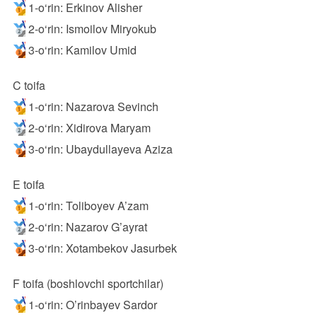
1-o‘rin: Erkinov Alisher
2-o‘rin: Ismoilov Miryokub
3-o‘rin: Kamilov Umid
C toifa
1-o‘rin: Nazarova Sevinch
2-o‘rin: Xidirova Maryam
3-o‘rin: Ubaydullayeva Aziza
E toifa
1-o‘rin: Toliboyev A’zam
2-o‘rin: Nazarov G’ayrat
3-o‘rin: Xotambekov Jasurbek
F toifa (boshlovchi sportchilar)
1-o‘rin: O’rinbayev Sardor