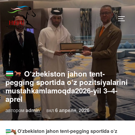
Перейти
к
ПЕРЕ
содержимому
O‘zbekiston jahon tent-
pegging sportida o‘z pozitsiyalarini
mustahkamlamoqda2026-yil 3–4-
aprel
Опубликовано
автором
admin
вкл
6 апреля, 2026
O‘zbekiston jahon tent-pegging sportida o‘z