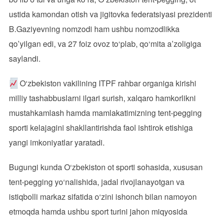
ustida kamondan otish va jigitovka federatsiyasi prezidenti
B.Gaziyevning nomzodi ham ushbu nomzodlikka
qo’yilgan edi, va 27 foiz ovoz to‘plab, qo‘mita a’zoligiga
saylandi.
O‘zbekiston vakilining ITPF rahbar organiga kirishi
milliy tashabbuslarni ilgari surish, xalqaro hamkorlikni
mustahkamlash hamda mamlakatimizning tent-pegging
sporti kelajagini shakllantirishda faol ishtirok etishiga
yangi imkoniyatlar yaratadi.
Bugungi kunda O‘zbekiston ot sporti sohasida, xususan
tent-pegging yo‘nalishida, jadal rivojlanayotgan va
istiqbolli markaz sifatida o‘zini ishonch bilan namoyon
etmoqda hamda ushbu sport turini jahon miqyosida