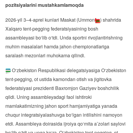
pozitsiyalarini mustahkamlamoqda
2026-yil 3–4-aprel kunlari Maskat (Ummon
) shahrida
Xalqaro tent-pegging federatsiyasining bosh
assambleyasi bo‘lib o‘tdi. Unda sportni rivojlantirishning
muhim masalalari hamda jahon chempionatlariga
saralash mezonlari muhokama qilindi.
O‘zbekiston Respublikasi delegatsiyasiga O‘zbekiston
tent-pegging, ot ustida kamondan otish va jigitovka
federatsiyasi prezidenti Baxromjon Gaziyev boshchilik
qildi. Uning assambleyadagi faol ishtiroki
mamlakatimizning jahon sport hamjamiyatiga yanada
chuqur integratsiyalashuvga bo‘lgan intilishini namoyon
etdi. Assambleya doirasida ijroiya qo‘mita a’zolari saylovi
bo‘lib o‘tdi va unga ko‘ra, O‘zbekiston tent-pegging, ot