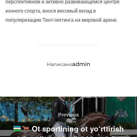
перспективном и активно развивающемся центре
конного спорта, внося весомый вклад в
популяризацию Тент-пеггинга на мировой арене.
АВТОР ЗАПИСИ
admin
Написано
Навигация
по
Previous
Previous
записям
Ot sportining ot yo‘rttirish