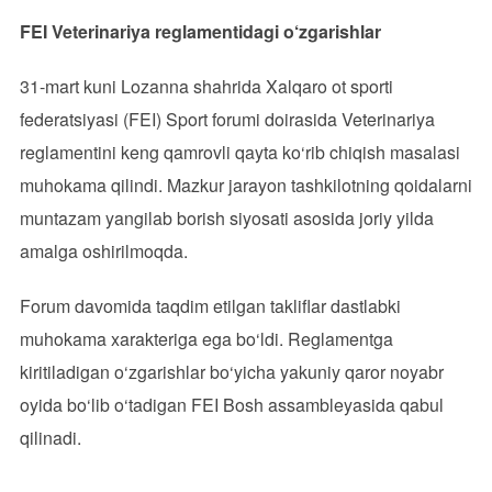
FEI Veterinariya reglamentidagi o‘zgarishlar
31-mart kuni Lozanna shahrida Xalqaro ot sporti
federatsiyasi (FEI) Sport forumi doirasida Veterinariya
reglamentini keng qamrovli qayta ko‘rib chiqish masalasi
muhokama qilindi. Mazkur jarayon tashkilotning qoidalarni
muntazam yangilab borish siyosati asosida joriy yilda
amalga oshirilmoqda.
Forum davomida taqdim etilgan takliflar dastlabki
muhokama xarakteriga ega bo‘ldi. Reglamentga
kiritiladigan o‘zgarishlar bo‘yicha yakuniy qaror noyabr
oyida bo‘lib o‘tadigan FEI Bosh assambleyasida qabul
qilinadi.