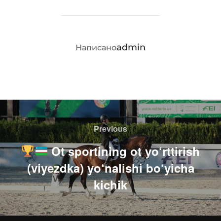
АВТОР ЗАПИСИ
admin
Написано
Навигация
по
Previous
Previous
записям
Ot sportining ot yo‘rttirish
(viyezdka) yo‘nalishi bo‘yicha
kichik