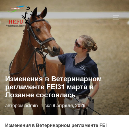
Перейти
к
ПЕРЕ
содержимому
Изменения в Ветеринарном
регламенте FEI31 марта в
Лозанне состоялась
Опубликовано
автором
admin
вкл
9 апреля, 2026
Изменения в Ветеринарном регламенте FEI