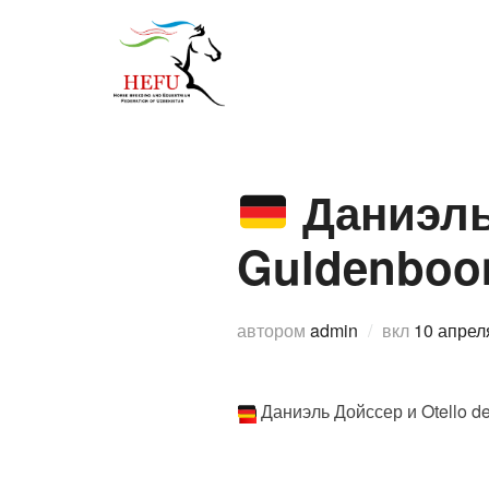
Перейти
к
О федерации
Спо
содержимому
Даниэль 
Guldenboo
Опублик
автором
admin
вкл
10 апрел
Даниэль Дойссер и Otello d