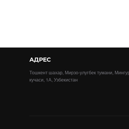
АДРЕС
Тошкент шахар, Мирзо-улугбек тумани, Мингу
кучаси, 1А, Узбекистан