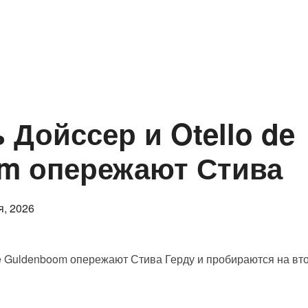
рт
Правила
Государственный реестр Паспорта
Дойссер и Otello de
m опережают Стива
овано
я, 2026
e Guldenboom опережают Стива Герду и пробираются на вто