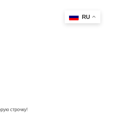
 лошади
Антидопинг
RU
Медиа
Контакты
рую строчку!