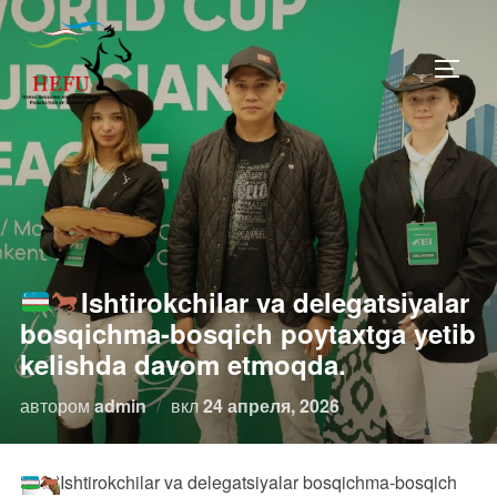
Перейти
к
ПЕРЕ
содержимому
Ishtirokchilar va delegatsiyalar
bosqichma-bosqich poytaxtga yetib
kelishda davom etmoqda.
Опубликовано
автором
admin
вкл
24 апреля, 2026
Ishtirokchilar va delegatsiyalar bosqichma-bosqich