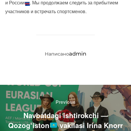
и России
. Мы продолжаем следить за прибытием
участников и встречать спортсменов.
АВТОР ЗАПИСИ
admin
Написано
Навигация
по
Previous
Previous
записям
Navbatdagi ishtirokchi —
Qozog‘iston
vakilasi Irina Knorr