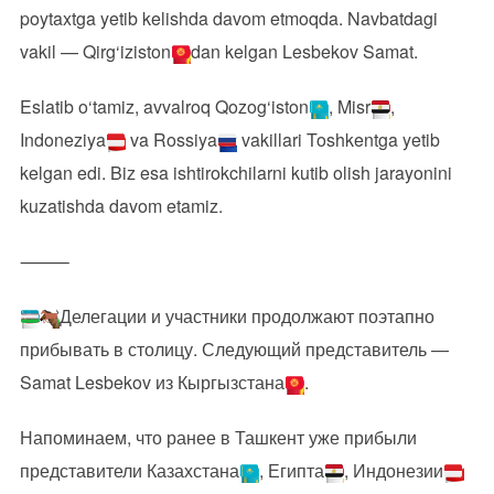
poytaxtga yetib kelishda davom etmoqda. Navbatdagi
vakil — Qirg‘iziston
dan kelgan Lesbekov Samat.
Eslatib o‘tamiz, avvalroq Qozog‘iston
, Misr
,
Indoneziya
va Rossiya
vakillari Toshkentga yetib
kelgan edi. Biz esa ishtirokchilarni kutib olish jarayonini
kuzatishda davom etamiz.
⸻
Делегации и участники продолжают поэтапно
прибывать в столицу. Следующий представитель —
Samat Lesbekov из Кыргызстана
.
Напоминаем, что ранее в Ташкент уже прибыли
представители Казахстана
, Египта
, Индонезии