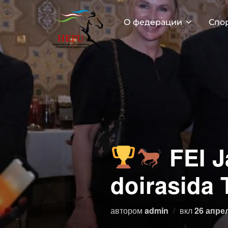
Перейти
к
О федерации
Спо
содержимому
FEI J
doirasida 
Опублик
автором
admin
вкл
26 апрел