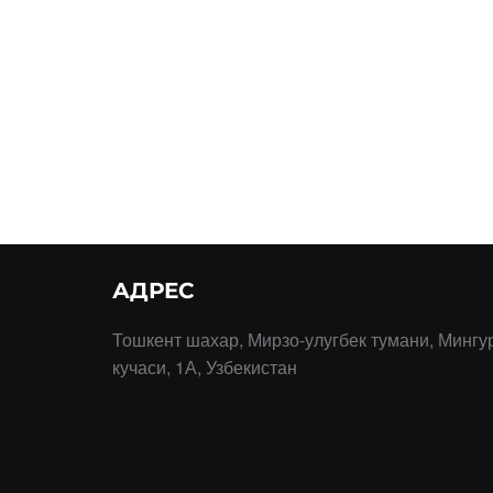
АДРЕС
Тошкент шахар, Мирзо-улугбек тумани, Мингу
кучаси, 1А, Узбекистан