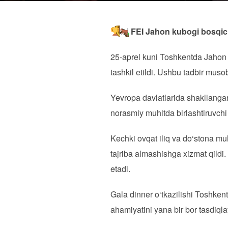
FEI Jahon kubogi bosqic
25-aprel kuni Toshkentda Jahon 
tashkil etildi. Ushbu tadbir mu
Yevropa davlatlarida shakllangan 
norasmiy muhitda birlashtiruvch
Kechki ovqat iliq va do‘stona muh
tajriba almashishga xizmat qildi
etadi.
Gala dinner o‘tkazilishi Toshke
ahamiyatini yana bir bor tasdiqla
____