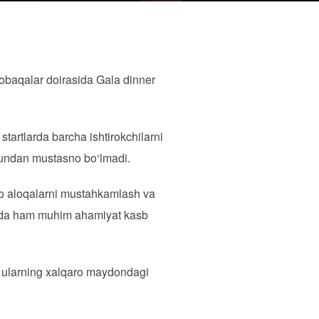
obaqalar doirasida Gala dinner
startlarda barcha ishtirokchilarni
 bundan mustasno bo‘lmadi.
qaro aloqalarni mustahkamlash va
vojida ham muhim ahamiyat kasb
a ularning xalqaro maydondagi