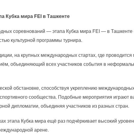
па Кубка мира FEI в Ташкенте
одных соревнований — этапа Кубка мира FEI — в Ташкенте
стью культурной программы турнира.
диции, на крупных международных стартах, где проводится
иём, объединяющий всех участников события в неформаль
жеской обстановке, способствуя укреплению международны
спортивного сообщества. Подобные мероприятия играют ва
урной дипломатии, объединяя участников из разных стран.
ах этапа Кубка мира ещё раз подчёркивает высокий урове
международной арене.