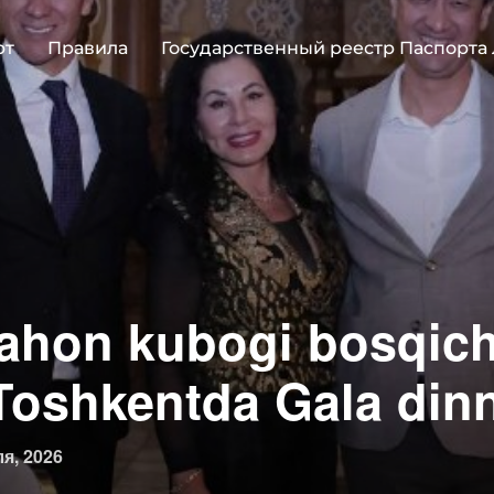
рт
Правила
Государственный реестр Паспорта
ahon kubogi bosqich
Toshkentda Gala dinn
овано
я, 2026