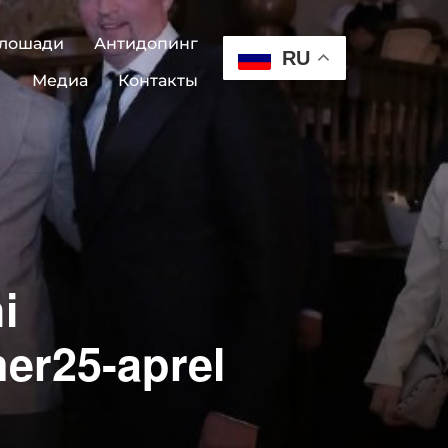
 лошади
Антидопинг
RU
Медиа
Контакты
i
er25-aprel