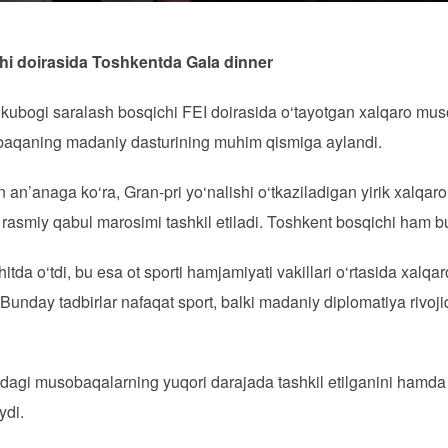
hi doirasida Toshkentda Gala dinner
kubogi saralash bosqichi FEI doirasida o‘tayotgan xalqaro mus
sobaqaning madaniy dasturining muhim qismiga aylandi.
an’anaga ko‘ra, Gran-pri yo‘nalishi o‘tkaziladigan yirik xalqaro 
i rasmiy qabul marosimi tashkil etiladi. Toshkent bosqichi ham
itda o‘tdi, bu esa ot sporti hamjamiyati vakillari o‘rtasida xal
. Bunday tadbirlar nafaqat sport, balki madaniy diplomatiya ri
ntdagi musobaqalarning yuqori darajada tashkil etilganini hamd
ydi.