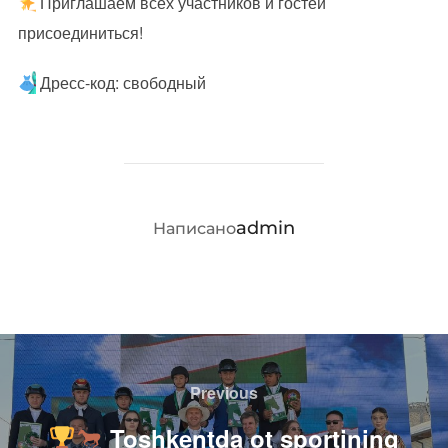
Приглашаем всех участников и гостей
присоединиться!
Дресс-код: свободный
АВТОР ЗАПИСИ
admin
Написано
Навигация
по
Previous
Previous
записям
Toshkentda ot sportining