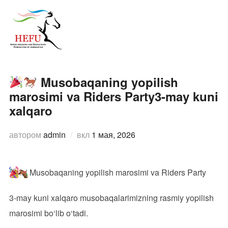
Перейти
к
ПЕРЕ
содержимому
Musobaqaning yopilish
marosimi va Riders Party3-may kuni
xalqaro
Опубликовано
автором
admin
вкл
1 мая, 2026
Musobaqaning yopilish marosimi va Riders Party
3-may kuni xalqaro musobaqalarimizning rasmiy yopilish
marosimi bo‘lib o‘tadi.