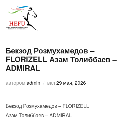
Перейти
к
ПЕРЕ
содержимому
Бекзод Розмухамедов –
FLORIZELL Азам Толиббаев –
ADMIRAL
Опубликовано
автором
admin
вкл
29 мая, 2026
Бекзод Розмухамедов – FLORIZELL
Азам Толиббаев – ADMIRAL