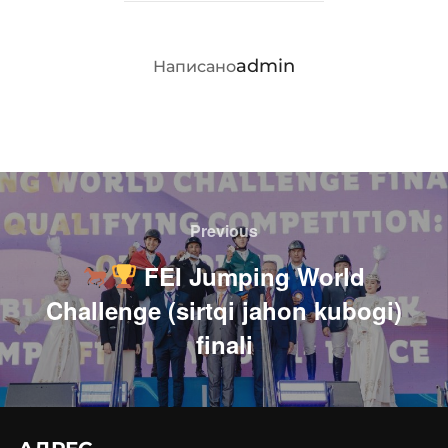
АВТОР ЗАПИСИ
admin
Написано
Навигация
по
Previous
Previous
записям
FEI Jumping World
Challenge (sirtqi jahon kubogi)
finali