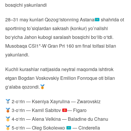
bosqichi yakunlandi
28–31 may kunlari Qozog‘istonning Astana
shahrida ot
sportining to’siqlardan sakrash (konkur) yo’nalishi
bo‘yicha Jahon kubogi saralash bosqichi bo‘lib o‘tdi.
Musobaqa CSI1*-W Gran Pri 160 sm final toifasi bilan
yakunlandi.
Kuchli kurashlar natijasida neytral maqomda ishtirok
etgan Bogdan Voskovskiy Emilion Fonroque oti bilan
g‘alaba qozondi.
2-o‘rin — Kseniya Xayrulina — Zwarovskiz
3-o‘rin — Kamil Sabitov
— Figaro
4-o‘rin — Alena Velkina — Baladine du Chanu
5-o‘rin — Oleg Sokolенко
— Cinderella