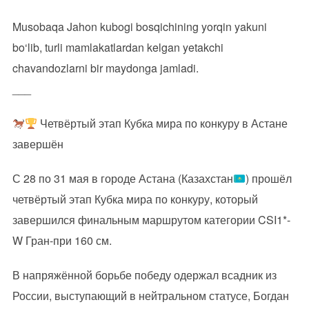
Musobaqa Jahon kubogi bosqichining yorqin yakuni
bo‘lib, turli mamlakatlardan kelgan yetakchi
chavandozlarni bir maydonga jamladi.
___
Четвёртый этап Кубка мира по конкуру в Астане
завершён
С 28 по 31 мая в городе Астана (Казахстан
) прошёл
четвёртый этап Кубка мира по конкуру, который
завершился финальным маршрутом категории CSI1*-
W Гран-при 160 см.
В напряжённой борьбе победу одержал всадник из
России, выступающий в нейтральном статусе, Богдан