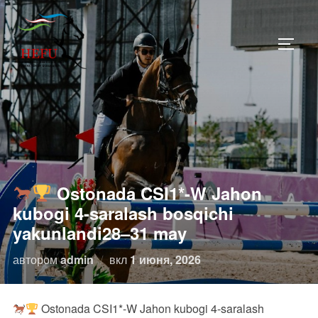
Перейти
к
ПЕРЕ
содержимому
Ostonada CSI1*-W Jahon
kubogi 4-saralash bosqichi
yakunlandi28–31 may
Опубликовано
автором
admin
вкл
1 июня, 2026
Ostonada CSI1*-W Jahon kubogi 4-saralash