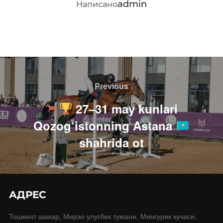
АВТОР ЗАПИСИ
admin
Написано
Навигация
по
Previous
Previous
записям
27–31 may kunlari
Qozog‘istonning Astana
shahrida ot
АДРЕС
Тошкент шахар, Мирзо-улугбек тумани, Мингурик кучаси,