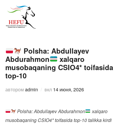
Перейти
к
ПЕРЕ
содержимому
Polsha: Abdullayev
Abdurahmon
xalqaro
musobaqaning CSIO4* toifasida
top-10
Опубликовано
автором
admin
вкл
14 июня, 2026
Polsha: Abdullayev Abdurahmon
xalqaro
musobaqaning CSIO4* toifasida top-10 talikka kirdi