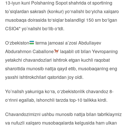
13-iyun kuni Polshaning Sopot shahrida ot sportining
to’siqlardan sakrash (konkur) yo‘nalishi bo‘yicha xalqaro
musobaqa doirasida to‘siqlar balandligi 150 sm bo‘lgan
CSIO4* yo’nalishi bo‘lib o‘tdi.
O‘zbekiston
terma jamoasi a’zosi Abdullayev
Abdurahmon Caballone
laqabli oti bilan Yevropaning
yetakchi chavandozlari ishtirok etgan kuchli raqobat
sharoitida munosib natija qayd etib, musobaqaning eng
yaxshi ishtirokchilari qatoridan joy oldi.
Yo’nalish yakuniga ko‘ra, o‘zbekistonlik chavandoz 8-
o‘rinni egallab, ishonchli tarzda top-10 talikka kirdi.
Chavandozimizni ushbu munosib natija bilan tabriklaymiz
va nufuzli xalqaro musobaqalarda kelgusida ham ulkan