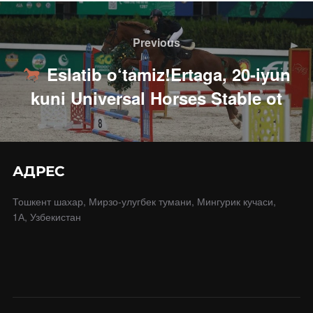
Навигация
по
Previous
Previous
записям
Eslatib o‘tamiz!Ertaga, 20-iyun
kuni Universal Horses Stable ot
АДРЕС
Тошкент шахар, Мирзо-улугбек тумани, Мингурик кучаси,
1А, Узбекистан