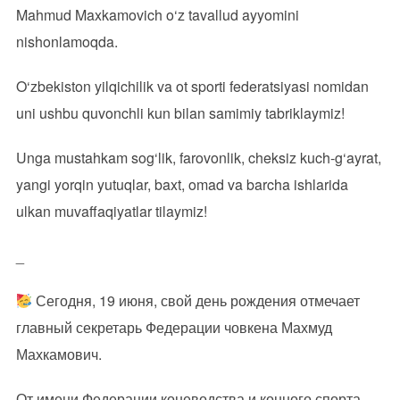
Mahmud Maxkamovich o‘z tavallud ayyomini
nishonlamoqda.
O‘zbekiston yilqichilik va ot sporti federatsiyasi nomidan
uni ushbu quvonchli kun bilan samimiy tabriklaymiz!
Unga mustahkam sog‘lik, farovonlik, cheksiz kuch-g‘ayrat,
yangi yorqin yutuqlar, baxt, omad va barcha ishlarida
ulkan muvaffaqiyatlar tilaymiz!
_
Сегодня, 19 июня, свой день рождения отмечает
главный секретарь Федерации човкена Махмуд
Махкамович.
От имени Федерации коневодства и конного спорта