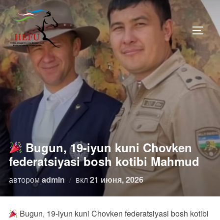
Перейти
к
ПЕРЕ
содержимому
Bugun, 19-iyun kuni Chovken
federatsiyasi bosh kotibi Mahmud
Опубликовано
автором
admin
вкл
21 июня, 2026
Bugun, 19-iyun kuni Chovken federatsiyasi bosh kotibi