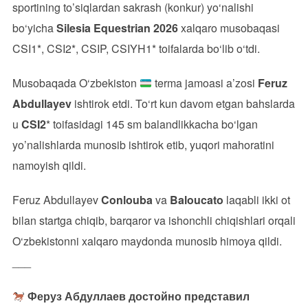
sportining to’siqlardan sakrash (konkur) yo‘nalishi
bo‘yicha
Silesia Equestrian 2026
xalqaro musobaqasi
CSI1*, CSI2*, CSIP, CSIYH1* toifalarda bo‘lib o‘tdi.
Musobaqada O‘zbekiston
terma jamoasi a’zosi
Feruz
Abdullayev
ishtirok etdi. To‘rt kun davom etgan bahslarda
u
CSI2
* toifasidagi 145 sm balandlikkacha bo‘lgan
yo’nalishlarda munosib ishtirok etib, yuqori mahoratini
namoyish qildi.
Feruz Abdullayev
Conlouba
va
Baloucato
laqabli ikki ot
bilan startga chiqib, barqaror va ishonchli chiqishlari orqali
O‘zbekistonni xalqaro maydonda munosib himoya qildi.
___
Феруз Абдуллаев достойно представил