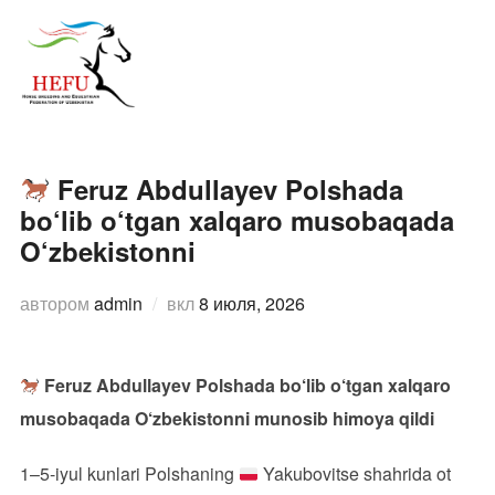
Перейти
к
ПЕРЕ
содержимому
Feruz Abdullayev Polshada
bo‘lib o‘tgan xalqaro musobaqada
O‘zbekistonni
Опубликовано
автором
admin
вкл
8 июля, 2026
Feruz Abdullayev Polshada bo‘lib o‘tgan xalqaro
musobaqada O‘zbekistonni munosib himoya qildi
1–5-iyul kunlari Polshaning
Yakubovitse shahrida ot