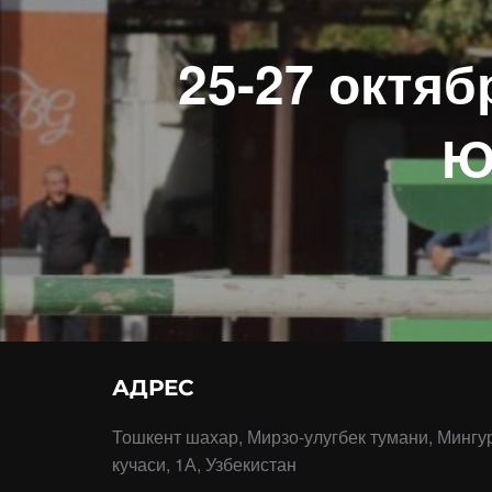
25-27 октяб
Ю
АДРЕС
Тошкент шахар, Мирзо-улугбек тумани, Мингу
кучаси, 1А, Узбекистан