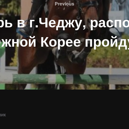
Previous
Previous
рь в г.Чеджу, рас
жной Корее пройд
рик