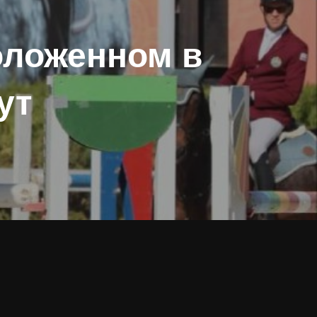
положенном в
ут