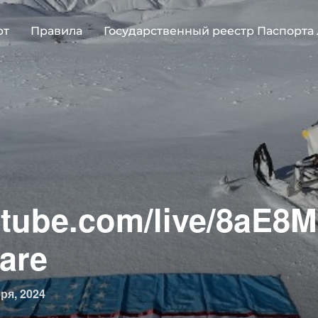
рт
Правила
Государственный реестр Паспорта
outube.com/live/8aE
are
овано
ря, 2024