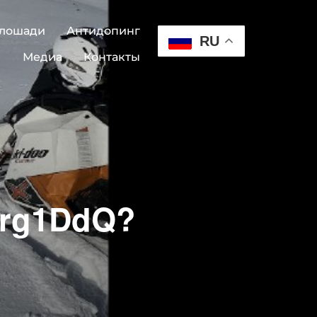
 лошади
Антидопинг
RU
Медиа
Контакты
8Mrg1DdQ?