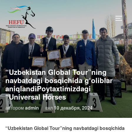
Перейти
к
ПЕРЕ
содержимому
“Uzbekistan Global Tour”ning
navbatdagi bosqichida g‘oliblar
aniqlandiPoytaxtimizdagi
“Universal Horses
Опубликовано
автором
admin
вкл
10 декабря, 2024
“Uzbekistan Global Tour”ning navbatdagi bosqichida