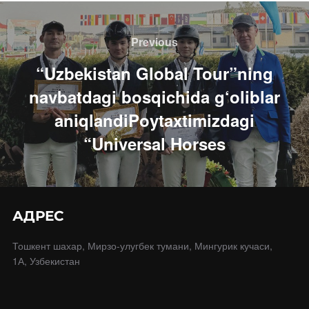
Навигация
по
Previous
Previous
записям
“Uzbekistan Global Tour”ning
navbatdagi bosqichida g‘oliblar
aniqlandiPoytaxtimizdagi
“Universal Horses
АДРЕС
Тошкент шахар, Мирзо-улугбек тумани, Мингурик кучаси,
1А, Узбекистан