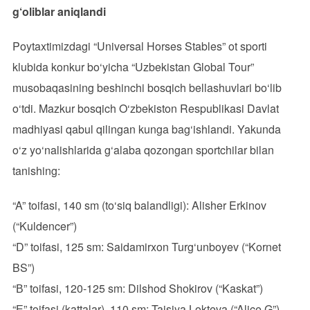
g‘oliblar aniqlandi
Poytaxtimizdagi “Universal Horses Stables” ot sporti
klubida konkur bo‘yicha “Uzbekistan Global Tour”
musobaqasining beshinchi bosqich bellashuvlari bo‘lib
o‘tdi. Mazkur bosqich O‘zbekiston Respublikasi Davlat
madhiyasi qabul qilingan kunga bag‘ishlandi. Yakunda
o‘z yo‘nalishlarida g‘alaba qozongan sportchilar bilan
tanishing:
“A” toifasi, 140 sm (to‘siq balandligi): Alisher Erkinov
(“Kuldencer”)
“D” toifasi, 125 sm: Saidamirxon Turg‘unboyev (“Kornet
BS”)
“В” toifasi, 120-125 sm: Dilshod Shokirov (“Kaskat”)
“Е” toifasi (kattalar), 110 sm: Taisiya Lokteva (“Alice G”)