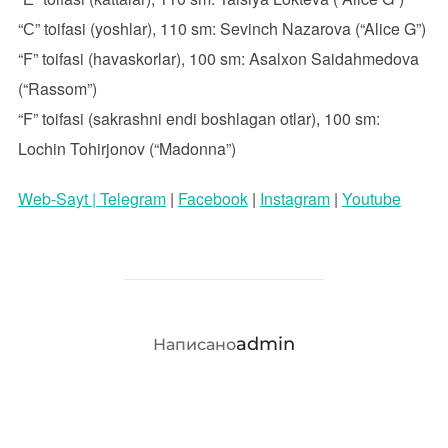
“С” toifasi (yoshlar), 110 sm: Sevinch Nazarova (“Alice G”)
“F” toifasi (havaskorlar), 100 sm: Asalxon Saidahmedova
(“Rassom”)
“F” toifasi (sakrashni endi boshlagan otlar), 100 sm:
Lochin Tohirjonov (“Madonna”)
Web-Sayt |
Telegram
|
Facebook
|
Instagram
|
Youtube
АВТОР ЗАПИСИ
admin
Написано