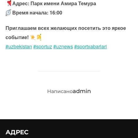
Адрес: Парк имени Амира Темура
Время начала: 16:00
Приглашаем всех желающих посетить это яркое
событие!
#uzbekistan
#sportuz
#uznews
#sportxabarlari
АВТОР ЗАПИСИ
admin
Написано
АДРЕС