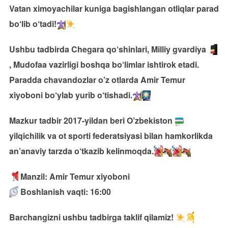
Vatan ximoyachilar kuniga bagishlangan otliqlar parad
bo‘lib o‘tadi!
Ushbu tadbirda Chegara qo‘shinlari, Milliy gvardiya
, Mudofaa vazirligi boshqa bo‘limlar ishtirok etadi.
Paradda chavandozlar o’z otlarda Amir Temur
xiyoboni bo‘ylab yurib o‘tishadi.
Mazkur tadbir 2017-yildan beri O’zbekiston
yilqichilik va ot sporti federatsiyasi bilan hamkorlikda
an’anaviy tarzda o‘tkazib kelinmoqda.
Manzil: Amir Temur xiyoboni
Boshlanish vaqti: 16:00
Barchangizni ushbu tadbirga taklif qilamiz!