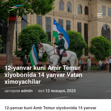
Перейти
к
ПЕРЕ
содержимому
12-yanvar kuni Amir Temur
xiyobonida 14 yanvar Vatan
ximoyachilar
Опубликовано
автором
admin
вкл
12 января, 2025
12-yanvar kuni Amir Temur xiyobonida 14 yanvar