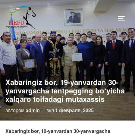
Перейти
к
ПЕРЕ
содержимому
Xabaringiz bor, 19-yanvardan 30-
yanvargacha tentpegging bo‘yicha
xalqaro toifadagi mutaxassis
Опубликовано
автором
admin
вкл
1 февраля, 2025
Xabaringiz bor, 19-yanvardan 30-yanvargacha