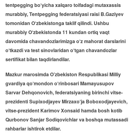
tentpegging bo‘yicha xalqaro toifadagi mutaxassis
murabbiy, Tentpegging federatsiyasi raisi B.Gaziyev
tomonidan O‘zbekistonga taklif qilindi. Ushbu
murabbiy O‘zbekistonda 11 kundan ortiq vaqt
davomida chavandozlarimizga o‘z mahorat darslarini
o‘tkazdi va test sinovlaridan o‘tgan chavandozlar
sertifikat bilan taqdirlandilar.
Mazkur marosimda O’zbekiston Respublikasi Milliy
gvardiya qo‘mondon o‘rinbosari Mamayusupov
Sarvar Dehqonovich, federatsiyaning birinchi vitse-
prezidenti Supixodjayev Mirzaxo‘ja Boboxodjayevich,
vitse-prezident Karimov Xonsaid hamda bosh kotib
Qurbonov Sanjar Sodiqovichlar va boshqa mutassadi
rahbarlar ishtirok etdilar.