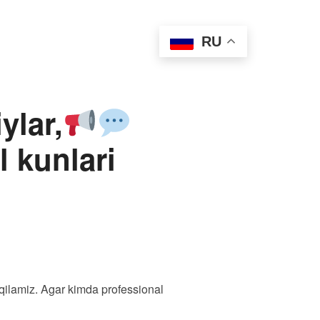
 лошади
Антидопинг
RU
Медиа
Контакты
ylar,
l kunlari
f qilamiz. Agar kimda professional