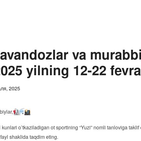
рт
Правила
Государственный реестр Паспорта
avandozlar va murabbi
2025 yilning 12-22 fevra
овано
ля, 2025
iylar,
 kunlari o’tkaziladigan ot sportining “Yuzi” nomli tanloviga takli
i fayl shaklida taqdim eting.