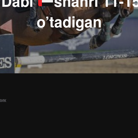
 Dabi
shahri 11-15
o’tadigan
рик