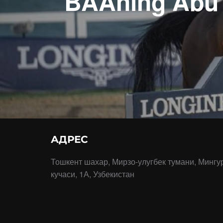
BAAning Abu
АДРЕС
Тошкент шахар, Мирзо-улугбек тумани, Мингу
кучаси, 1А, Узбекистан