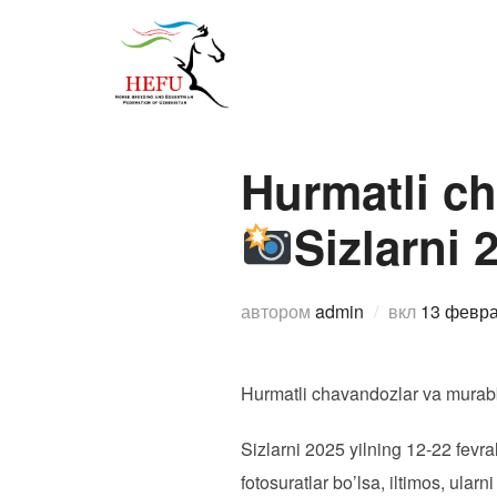
Перейти
к
О федерации
Спо
содержимому
Hurmatli ch
Sizlarni 
Опублик
автором
admin
вкл
13 февра
Hurmatli chavandozlar va murabb
Sizlarni 2025 yilning 12-22 fevral
fotosuratlar bo’lsa, iltimos, ularn