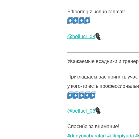
E’tiboringiz uchun rahmat!
@belluci_08
——————————————
Уважаемые всадники и тренер
Приглашаем вас принять участи
у кого-то есть профессиональ
@belluci_08
Спасибо за внимание!
#dunyoxabaralari
#olimpiyada
#