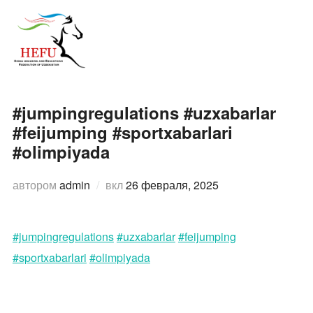
Перейти
к
ПЕРЕ
содержимому
#jumpingregulations #uzxabarlar
#feijumping #sportxabarlari
#olimpiyada
Опубликовано
автором
admin
вкл
26 февраля, 2025
#jumpingregulations
#uzxabarlar
#feijumping
#sportxabarlari
#olimpiyada