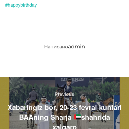
#happybirthday
АВТОР ЗАПИСИ
admin
Написано
Навигация
по
Previous
Previous
записям
Xabaringiz bor, 20-23 fevral kunlari
BAAning Sharja
shahrida
xalqaro