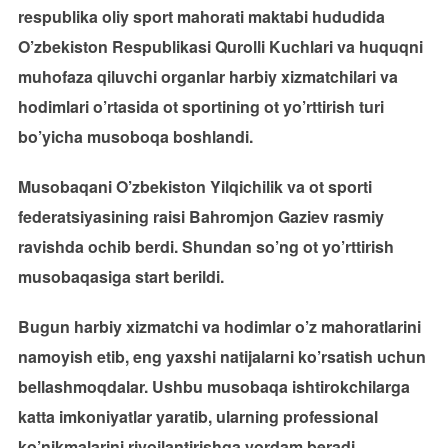
respublika oliy sport mahorati maktabi hududida
O’zbekiston Respublikasi Qurolli Kuchlari va huquqni
muhofaza qiluvchi organlar harbiy xizmatchilari va
hodimlari o’rtasida ot sportining ot yo’rttirish turi
bo’yicha musoboqa boshlandi.
Musobaqani O’zbekiston Yilqichilik va ot sporti
federatsiyasining raisi Bahromjon Gaziev rasmiy
ravishda ochib berdi. Shundan so’ng ot yo’rttirish
musobaqasiga start berildi.
Bugun harbiy xizmatchi va hodimlar o’z mahoratlarini
namoyish etib, eng yaxshi natijalarni ko’rsatish uchun
bellashmoqdalar. Ushbu musobaqa ishtirokchilarga
katta imkoniyatlar yaratib, ularning professional
ko’nikmalarini rivojlantirishga yordam beradi.