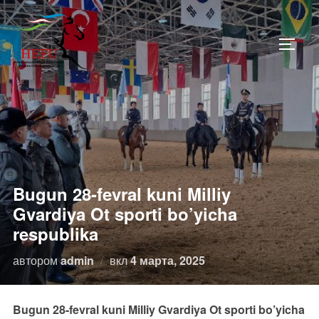
Перейти
к
ПЕРЕ
содержимому
Bugun 28-fevral kuni Milliy
Gvardiya Ot sporti bo’yicha
respublika
Опубликовано
автором
admin
вкл
4 марта, 2025
Bugun 28-fevral kuni Milliy Gvardiya Ot sporti bo’yicha