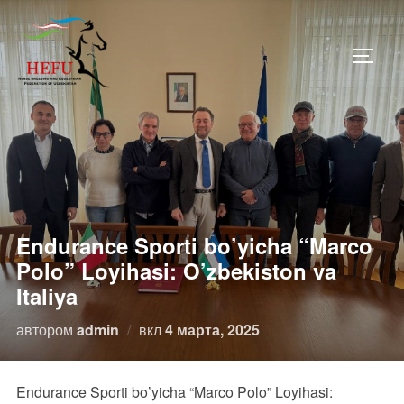
Перейти
к
ПЕРЕ
содержимому
Endurance Sporti bo’yicha “Marco
Polo” Loyihasi: O’zbekiston va
Italiya
Опубликовано
автором
admin
вкл
4 марта, 2025
Endurance Sporti bo’yicha “Marco Polo” Loyihasi: