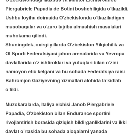
Piergabriele Papadia de Botini boshchiligida o’tkazildi.
Ushbu loyiha doirasida O’zbekistonda o’tkaziladigan
musobaqalar va o’zaro tajriba almashish masalalari
muhokama qilindi.
Shuningdek, oxirgi yillarda O’zbekiston Yilqichilik va
Ot Sporti Federatsiyasi jahon arenalarida va Yevropa
davlatlarida o’z ishtiroklari va yutuqlari bilan o’zini
namoyon etib kelgani va bu sohada Federatsiya raisi
Bahromjon Gaziyevning xizmatlari alohida ta’kidlab
o’tildi.
Muzokaralarda, Italiya elchisi Janob Piergabriele
Papadia, O’zbekiston bilan Endurance sportini
rivojlantirish borasida qiziqish bildirganliklarini va ikki
davlat o’rtasida bu sohada aloqalarni yanada