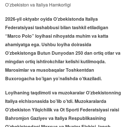
O’zbekiston va Italiya Hamkorligi
2026-yil oktyabr oyida O’zbekistonda Italiya
Federatsiyasi tashabbusi bilan tashkil etiladigan
“Marco Polo” loyihasi nihoyatda muhim va katta
ahamiyatga ega. Ushbu loyiha doirasida
O’zbekistonga Butun Dunyodan 250 dan ortiq otlar va
mingdan ortiq ishtirokchilar kelishi kutilmoqda.
Marosimlar va musobaqalar Toshkentdan
Buxorogacha bo’lgan yo’nalishda o’tkaziladi.
Loyihaning taqdimoti va muzokaralar O’zbekistonning
Italiya elchixonasida bo’lib o’tdi. Muzokaralarda
O’zbekiston Yilqichilik va Ot Sporti Federatsiyasi raisi
Bahromjon Gaziyev va Italiya Respublikasining
O’zbekistondagi Maxsus va Muxtor Elchisi Janob