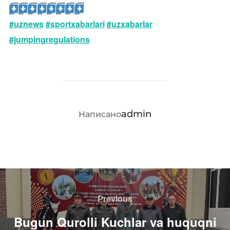
#uznews
#sportxabarlari
#uzxabarlar
#jumpingregulations
АВТОР ЗАПИСИ
admin
Написано
Навигация
по
Previous
Previous
записям
Bugun Qurolli Kuchlar va huquqni