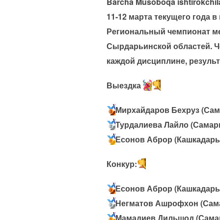
Barcha Musoboqa ishtirokchila
11-12 марта текущего года
Региональный чемпионат ме
Сырдарьинской областей. 
каждой дисциплине, резуль
Выездка
Мирхайдаров Бехруз (Сам
Турдалиева Лайло (Самар
Есонов Аброр (Кашкадарь
Конкур:
Есонов Аброр (Кашкадарь
Негматов Ашрофхон (Сам
Мамадиев Дильшод (Сама