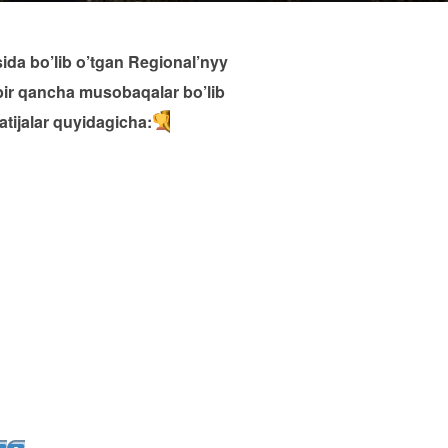
ida bo’lib o’tgan Regional’nyy
bir qancha musobaqalar bo’lib
natijalar quyidagicha: