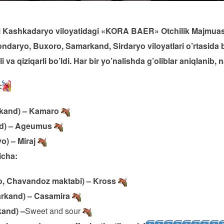
ari Kashkadaryo viloyatidagi «KORA BAER» Otchilik Majmuas
aryo, Buxoro, Samarkand, Sirdaryo viloyatlari o’rtasida 
va qiziqarli bo’ldi. Har bir yo’nalishda g’oliblar aniqlanib, 
:
rkand) – Kamaro
nd) – Ageumus
o) – Miraj
icha:
, Chavandoz maktabi) – Kross
rkand) – Casamira
and) –
Sweet and sour