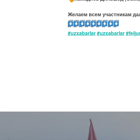
Желаем всем участникам да
#uzxabarlar
#uzxabarlar
#feij
Навигация
по
записям