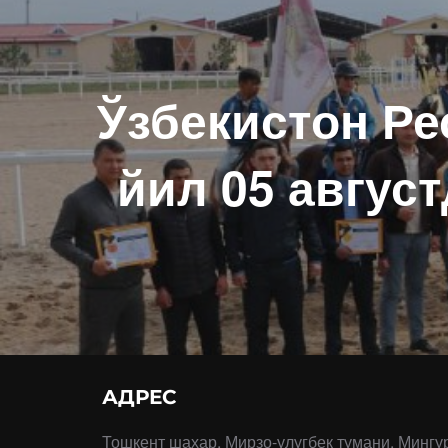
Ўзбекистон Ре
йил 05 авгус
АДРЕС
Тошкент шахар, Мирзо-улугбек тумани, Мингу