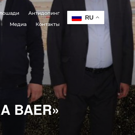
 лошади
Антидопинг
RU
Медиа
Контакты
ORA BAER»