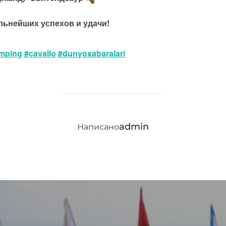
льнейших успехов и удачи!
umping
#cavallo
#dunyoxabaralari
АВТОР ЗАПИСИ
admin
Написано