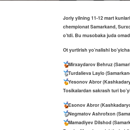
Joriy yilning 11-12 mart kunl
chempionat Samarkand, Surxond
o’tdi. Bu musobaka juda omadli 
Ot yurtirish yo’nalishi bo’yicha
Mirxaydarov Behruz (Sama
Turdalieva Laylo (Samarka
Yesonov Abror (Kashkadary
Tosikalardan sakrash turi bo’y
Esonov Abror (Kashkadaryo
Negmatov Ashrofxon (Sama
Mamadiyev Dilshod (Samark