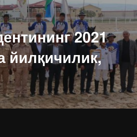
дентининг 2021
а йилқичилик,