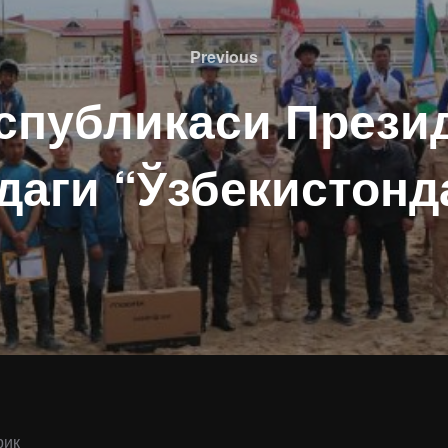
Previous
Previous
спубликаси Прези
тдаги “Ўзбекистонд
рик