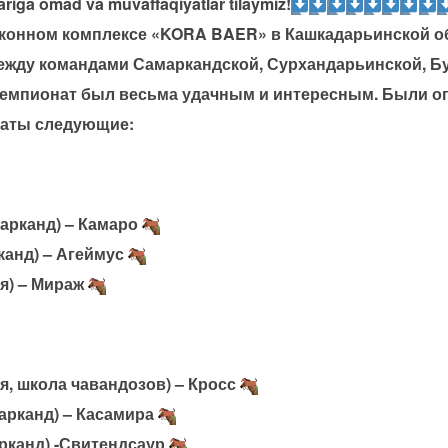
riga omad va muvaffaqiyatlar tilaymiz!
 в конном комплексе «KORA BAER» в Кашкадарьинской 
жду командами Самаркандской, Сурхандарьинской, Бу
Чемпионат был весьма удачным и интересным. Были о
таты следующие:
арканд) – Камаро
канд) – Агеймус
я) – Мираж
я, школа чавандозов) – Кросс
арканд) – Касамира
рканд) -Свитендсаур