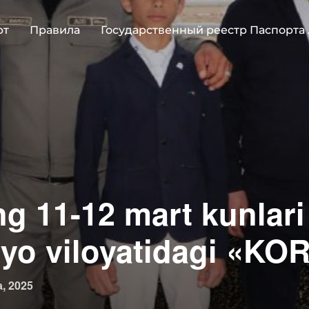
рт
Правила
Государственный реестр Паспорта
ing 11-12 mart kunlari
yo viloyatidagi «K
овано
, 2025