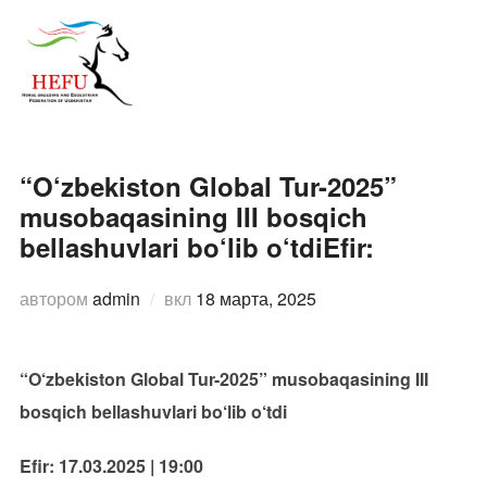
Перейти
к
ПЕРЕ
содержимому
“O‘zbekiston Global Tur-2025”
musobaqasining III bosqich
bellashuvlari bo‘lib o‘tdiEfir:
Опубликовано
автором
admin
вкл
18 марта, 2025
“O‘zbekiston Global Tur-2025” musobaqasining III
bosqich bellashuvlari bo‘lib o‘tdi
Efir: 17.03.2025 | 19:00