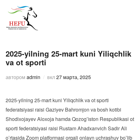
Перейти
к
ПЕРЕ
содержимому
2025-yilning 25-mart kuni Yiliqchlik
va ot sporti
Опубликовано
автором
admin
вкл
27 марта, 2025
2025-yilning 25-mart kuni Yiliqchlik va ot sporti
federatsiyasi raisi Gaziyev Bahromjon va bosh kotibi
Shodixojayev Aloxoja hamda Qozog’iston Respublikasi ot
sporti federatsiyasi raisi Rustam Ahadxanvich Sadir Ali
o’rtasida Zoom platformasi orqali onlayn uchrashuv bo’lib