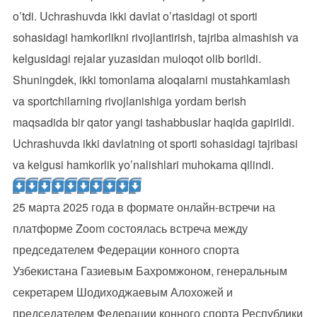
o’tdi. Uchrashuvda ikki davlat o’rtasidagi ot sporti
sohasidagi hamkorlikni rivojlantirish, tajriba almashish va
kelgusidagi rejalar yuzasidan muloqot olib borildi.
Shuningdek, ikki tomonlama aloqalarni mustahkamlash
va sportchilarning rivojlanishiga yordam berish
maqsadida bir qator yangi tashabbuslar haqida gapirildi.
Uchrashuvda ikki davlatning ot sporti sohasidagi tajribasi
va kelgusi hamkorlik yo’nalishlari muhokama qilindi.
25 марта 2025 года в формате онлайн-встречи на
платформе Zoom состоялась встреча между
председателем Федерации конного спорта
Узбекистана Газиевым Бахромжоном, генеральным
секретарем Шодиходжаевым Алохожей и
председателем Федерации конного спорта Республики