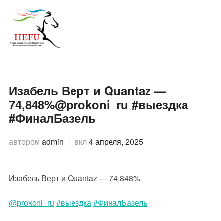
Перейти
к
ПЕРЕ
содержимому
Изабель Верт и Quantaz —
74,848%@prokoni_ru #выездка
#ФиналБазель
Опубликовано
автором
admin
вкл
4 апреля, 2025
Изабель Верт и Quantaz — 74,848%
@prokoni_ru
#выездка
#ФиналБазель