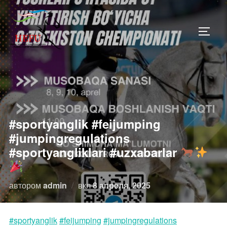
Перейти
к
ПЕРЕ
содержимому
#sportyanglik #feijumping
#jumpingregulations
#sportyangliklari #uzxabarlar
Опубликовано
автором
admin
вкл
8 апреля, 2025
#sportyanglik
#feijumping
#jumpingregulations