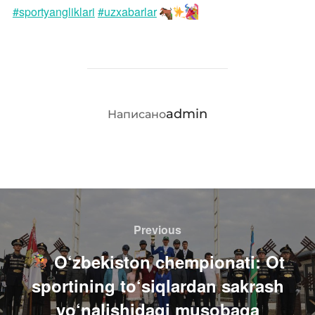
#sportyangliklari
#uzxabarlar
АВТОР ЗАПИСИ
admin
Написано
Навигация
по
Previous
Previous
записям
O‘zbekiston chempionati: Ot
sportining to‘siqlardan sakrash
yo‘nalishidagi musobaqa