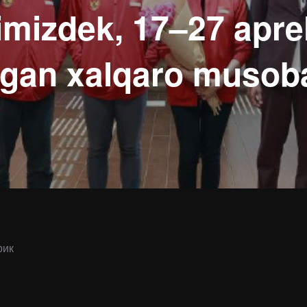
mizdek, 17–27 aprel 
igan xalqaro muso
рик