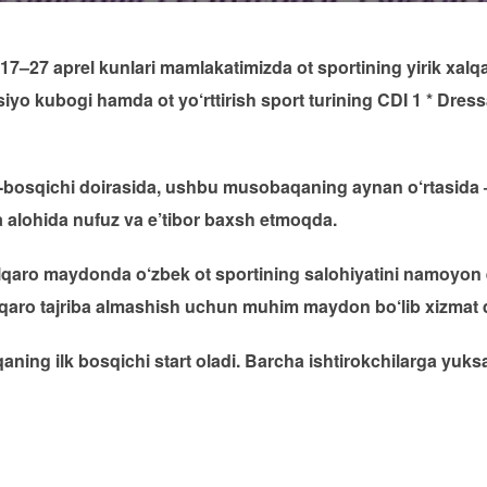
 17–27 aprel kunlari mamlakatimizda ot sportining yirik xa
siyo kubogi hamda ot yo‘rttirish sport turining CDI 1 * Dr
 2-bosqichi doirasida, ushbu musobaqaning aynan o‘rtasida
a alohida nufuz va e’tibor baxsh etmoqda.
alqaro maydonda o‘zbek ot sportining salohiyatini namoyon e
lqaro tajriba almashish uchun muhim maydon bo‘lib xizmat 
aning ilk bosqichi start oladi. Barcha ishtirokchilarga yuk