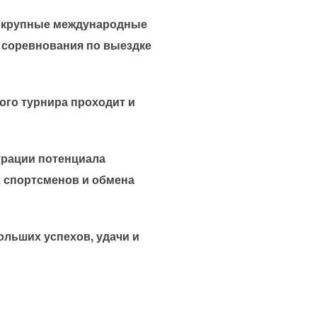
ят крупные международные
е соревнования по выездке
ного турнира проходит и
трации потенциала
х спортсменов и обмена
ольших успехов, удачи и