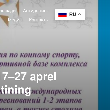
 лошади
Антидопинг
RU
Медиа
Контакты
17–27 aprel
tining