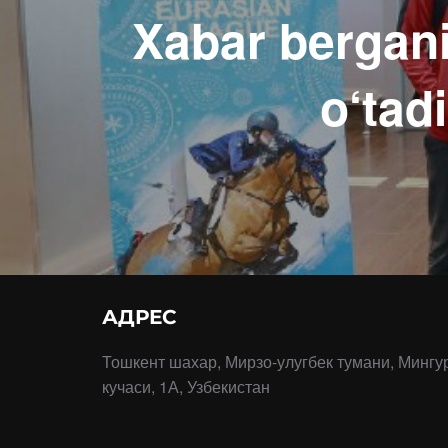
Xabar bergani
o‘tad
АДРЕС
Тошкент шахар, Мирзо-улугбек тумани, Мингу
кучаси, 1А, Узбекистан