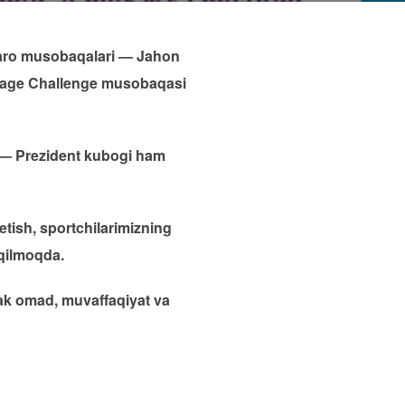
lqaro musobaqalari — Jahon
essage Challenge musobaqasi
 — Prezident kubogi ham
tish, sportchilarimizning
qilmoqda.
sak omad, muvaffaqiyat va