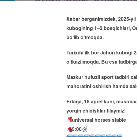
Xabar berganimizdek, 2025-yil
kubogining 1–2 bosqichlari, O
bo‘lib o‘tmoqda.
Tarixda ilk bor Jahon kubogi
o‘tkazilmoqda. Bu esa tadbirg
Mazkur nufuzli sport tadbiri x
mahoratini oshirish hamda xa
Ertaga, 18 aprel kuni, musobaq
yorqin chiqishlar tilaymiz!
universal horses stable
9:00