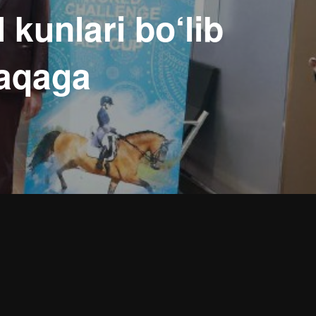
kunlari bo‘lib
baqaga