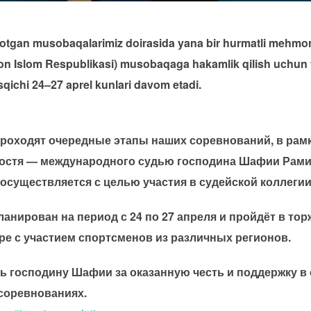
tayotgan musobaqalarimiz doirasida yana bir hurmatli meh
 Islom Respublikasi) musobaqaga hakamlik qilish uchun ta
ichi 24–27 aprel kunlari davom etadi.
 проходят очередные этапы наших соревнований, в ра
гостя — международного судью господина Шафии Рамин
 осуществляется с целью участия в судейской коллеги
ланирован на период с 24 по 27 апреля и пройдёт в то
е с участием спортсменов из различных регионов.
 господину Шафии за оказанную честь и поддержку в
 соревнованиях.