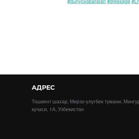
#dunyoxabaralari
#dressage
#Li
АДРЕС
Тошкент шахар, Мирзо-улугбек тумани, Мингу
кучаси, 1А, Узбекистан