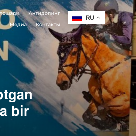
 лошади
Антидопинг
RU
Медиа
Контакты
yotgan
a bir