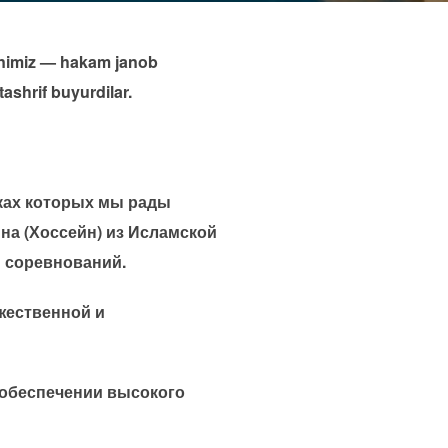
monimiz — hakam janob
shrif buyurdilar.
мках которых мы рады
а (Хоссейн) из Исламской
и соревнований.
ржественной и
 обеспечении высокого