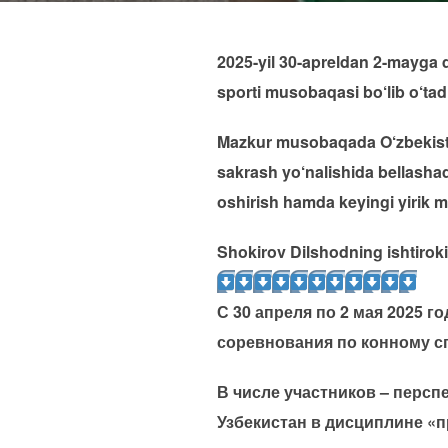
2025-yil 30-apreldan 2-mayga 
sporti musobaqasi bo‘lib o‘tadi
Mazkur musobaqada O‘zbekiston
sakrash yo‘nalishida bellasha
oshirish hamda keyingi yirik m
Shokirov Dilshodning ishtiroki
С 30 апреля по 2 мая 2025 
соревнования по конному сп
В числе участников – перс
Узбекистан в дисциплине «п