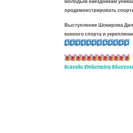
молодым наездникам уника
продемонстрировать спорти
Выступление Шокирова Диль
конного спорта и укреплени
#cavallo
#feijumping
#dunyoxa