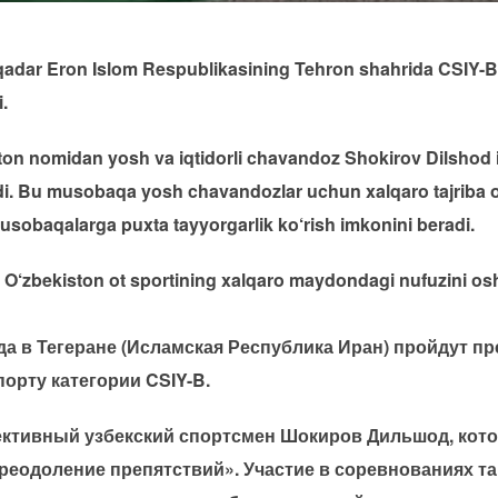
qadar Eron Islom Respublikasining Tehron shahrida CSIY-B t
.
 nomidan yosh va iqtidorli chavandoz Shokirov Dilshod ish
di. Bu musobaqa yosh chavandozlar uchun xalqaro tajriba ort
usobaqalarga puxta tayyorgarlik ko‘rish imkonini beradi.
 O‘zbekiston ot sportining xalqaro maydondagi nufuzini oshi
года в Тегеране (Исламская Республика Иран) пройдут
орту категории CSIY-B.
пективный узбекский спортсмен Шокиров Дильшод, кот
реодоление препятствий». Участие в соревнованиях т