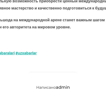
льную возможность приобрести ценный международн
вное мастерство и качественно подготовиться к буд
шода на международной арене станет важным шагом 
и его авторитета на мировом уровне.
baralari
#uzxabarlar
АВТОР ЗАПИСИ
admin
Написано