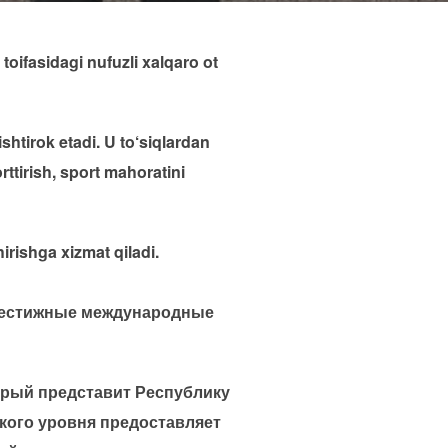
oifasidagi nufuzli xalqaro ot
tirok etadi. U to‘siqlardan
tirish, sport mahoratini
rishga xizmat qiladi.
 престижные международные
орый представит Республику
акого уровня предоставляет