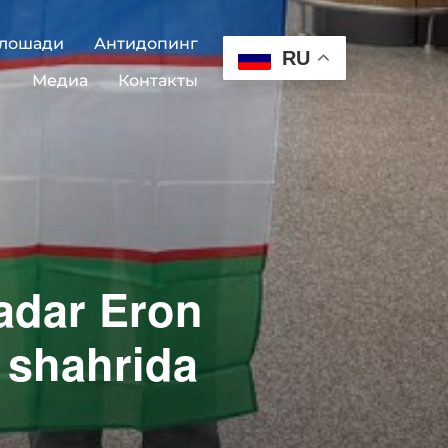
 лошади
Антидопинг
RU
Медиа
Контакты
adar Eron
 shahrida