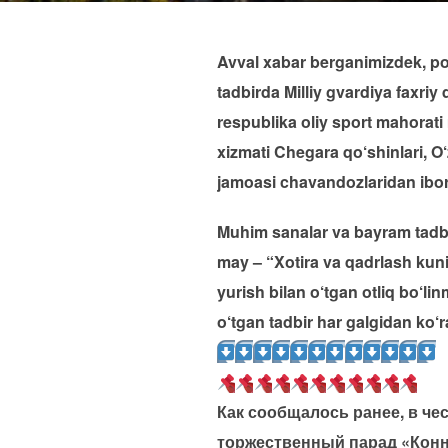
Avval xabar berganimizdek, poy
tadbirda Milliy gvardiya faxriy
respublika oliy sport mahorati m
xizmati Chegara qo‘shinlari, O‘
jamoasi chavandozlaridan iborat
Muhim sanalar va bayram tadbir
may – “Xotira va qadrlash kuni”
yurish bilan o‘tgan otliq bo‘l
o‘tgan tadbir har galgidan ko‘r
Как сообщалось ранее, в чес
торжественный парад «Конн