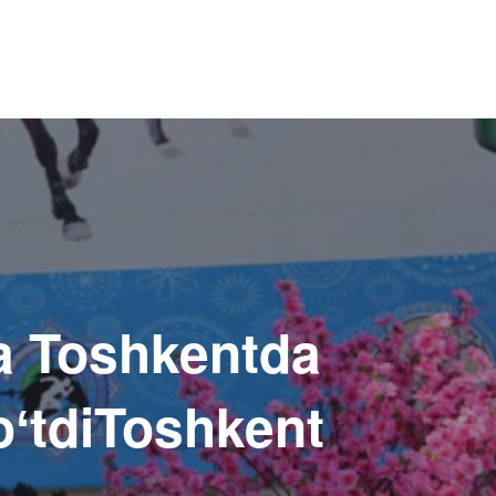
a Toshkentda
oʻtdiToshkent