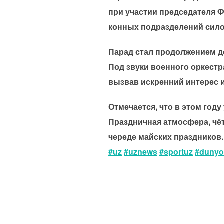
при участии председателя Ф
конных подразделений сило
Парад стал продолжением д
Под звуки военного оркестр
вызвав искренний интерес и
Отмечается, что в этом год
Праздничная атмосфера, чё
череде майских праздников.
#uz
#uznews
#sportuz
#dunyox