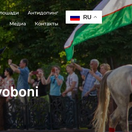
 лошади
Антидопинг
RU
Медиа
Контакты
yoboni