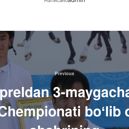
admin
Написано
Previous
Previous
-apreldan 3-maygach
Chempionati boʻlib 