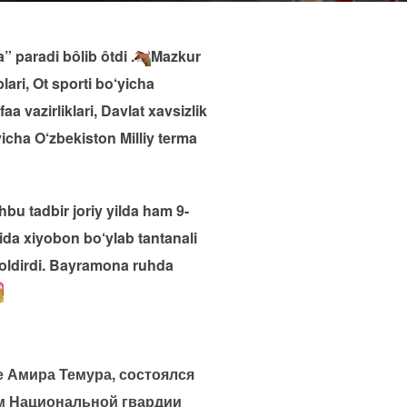
 paradi bôlib ôtdi .
Mazkur
ari, Ot sporti bo‘yicha
a vazirliklari, Davlat xavsizlik
‘yicha O‘zbekiston Milliy terma
bu tadbir joriy yilda ham 9-
tida xiyobon bo‘ylab tantanali
 qoldirdi. Bayramona ruhda
те Амира Темура, состоялся
м Национальной гвардии