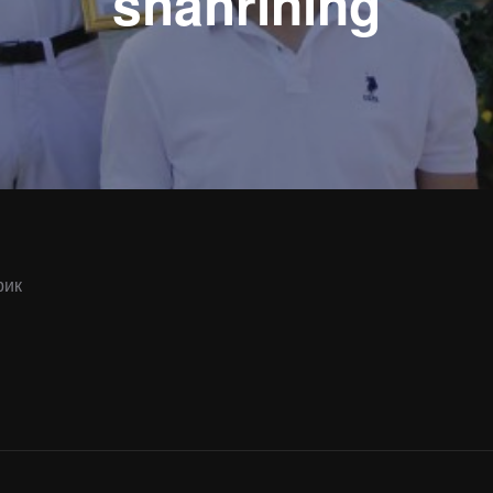
shahrining
рик