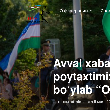
Перейти
к
О федерации
Спо
содержимому
Avval xaba
poytaxtim
bo‘ylab “O
Опублик
автором
admin
вкл
5 мая, 2