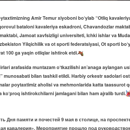
taxtimizning Amir Temur xiyoboni bo‘ylab “Otliq kavaleriya”
 qorovul bataloni kavaleriya eskadroni, Chavandozlar maktabl
aktabi, Jamoat xavfsizligi universiteti, Ichki ishlar va Mudafa
zbekiston Yilqichilik va ot sporti federatsiyasi, Ot sporti bo
 100 ga yaqin otliqlar ishtirok etdi.
lari arafasida muntazam o‘tkazilishi an’anaga aylangan ush
 munosabati bilan tashkil etildi. Harbiy orkestr sadolari os
inmalar poytaxtimiz aholisi va mehmonlarida katta taassurot
a ko‘proq ishtirokchilarni jamlagani bilan ham ajralib turdi.
ть Дня памяти и почестей 9 мая в столице, на проспек
ая кавалерия». Мероприятие прошло под руководство