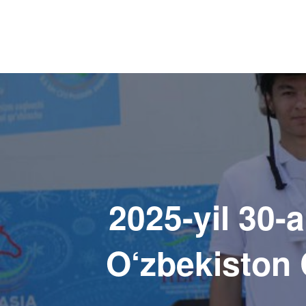
Навигация
по
записям
2025-yil 30
O‘zbekiston 