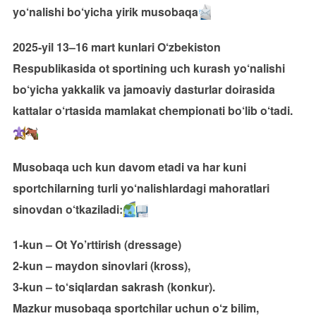
yo‘nalishi bo‘yicha yirik musobaqa
2025-yil 13–16 mart kunlari O‘zbekiston
Respublikasida ot sportining uch kurash yo‘nalishi
bo‘yicha yakkalik va jamoaviy dasturlar doirasida
kattalar o‘rtasida mamlakat chempionati bo‘lib o‘tadi.
Musobaqa uch kun davom etadi va har kuni
sportchilarning turli yo‘nalishlardagi mahoratlari
sinovdan o‘tkaziladi:
1-kun – Ot Yo’rttirish (dressage)
2-kun – maydon sinovlari (kross),
3-kun – to‘siqlardan sakrash (konkur).
Mazkur musobaqa sportchilar uchun o‘z bilim,