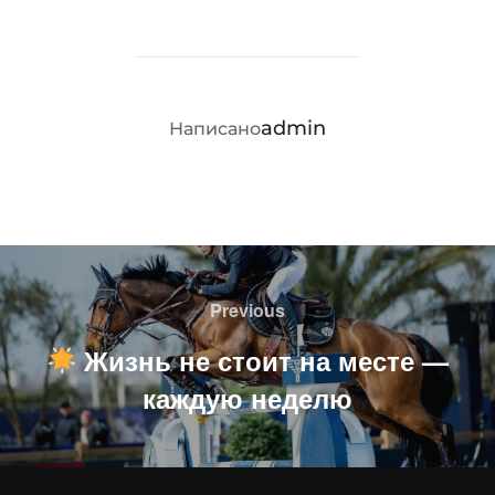
АВТОР ЗАПИСИ
admin
Написано
Навигация
по
Previous
Previous
записям
Жизнь не стоит на месте —
каждую неделю