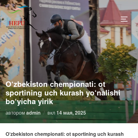
Перейти
к
ПЕРЕ
содержимому
O‘zbekiston chempionati: ot
sportining uch kurash yo‘nalishi
bo‘yicha yirik
Опубликовано
автором
admin
вкл
14 мая, 2025
O‘zbekiston chempionati: ot sportining uch kurash