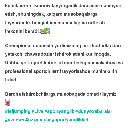
ko‘nikma va jismoniy tayyorgarlik darajasini namoyon
etish, shuningdek, xalqaro musobaqalarga
tayyorgarlik bosqichida muhim tajriba orttirish
imkonini beradi.
Chempionat doirasida yurtimizning turli hududlaridan
yetakchi chavandozlar ishtirok etishi kutilmoqda.
Ushbu yirik sport tadbiri ot sportining ommalashuvi va
professional sportchilarni tayyorlashda muhim o‘rin
tutadi.
Barcha ishtirokchilarga musobaqada omad tilaymiz!
#feijumping
#Live
#sportyanglik
#dunyoxabaralari
#uznews
#uzxabarlar
#sportyangliklari