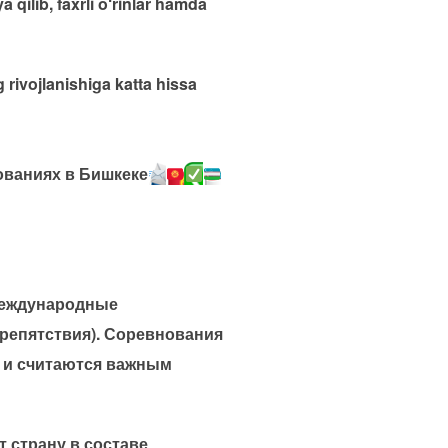
ilib, faxrli o‘rinlar hamda
 rivojlanishiga katta hissa
ованиях в Бишкеке
 международные
препятствия). Соревнования
 и считаются важным
т страну в составе