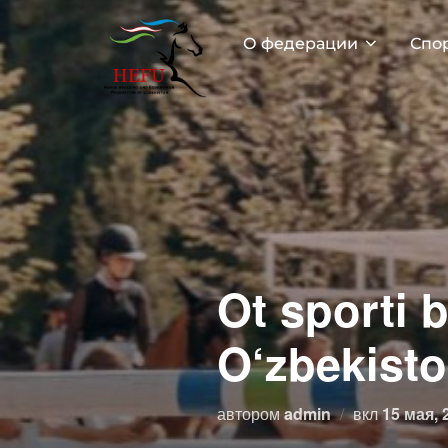
Перейти
к
О федерации
Спо
содержимому
Ot sporti 
O‘zbekist
Опублик
автором
admin
вкл
15 мая, 