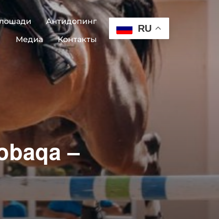
 лошади
Антидопинг
RU
Медиа
Контакты
sobaqa –