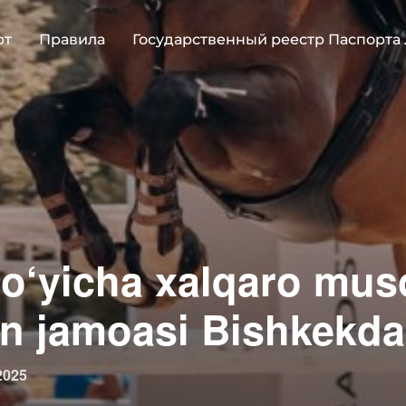
рт
Правила
Государственный реестр Паспорта
bo‘yicha xalqaro mu
on jamoasi Bishkekda
овано
2025