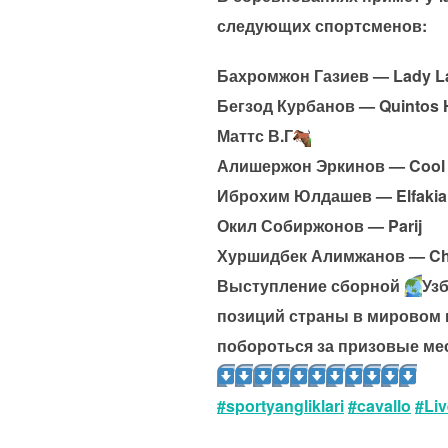
следующих спортсменов:
Бахромжон Газиев — Lady L
Бегзод Курбанов — Quintos
Маттс В.Г
Алишержон Эркинов — Cool
Иброхим Юлдашев — Elfakia,
Окил Собиржонов — Parij
Хуршидбек Алимжанов — Cha
Выступление сборной
Уз
позиций страны в мировом 
побороться за призовые мес
#sportyangliklari
#cavallo
#Liv