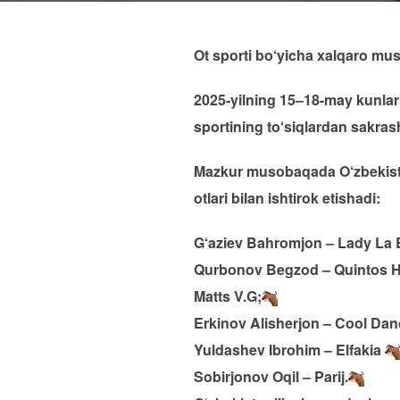
Ot sporti bo‘yicha xalqaro mus
2025-yilning 15–18-may kunlar
sportining to‘siqlardan sakrash
Mazkur musobaqada O‘zbekis
otlari bilan ishtirok etishadi:
G‘aziev Bahromjon – Lady La 
Qurbonov Begzod – Quintos 
Matts V.G;
Erkinov Alisherjon – Cool Dan
Yuldashev Ibrohim – Elfakia
Sobirjonov Oqil – Parij.