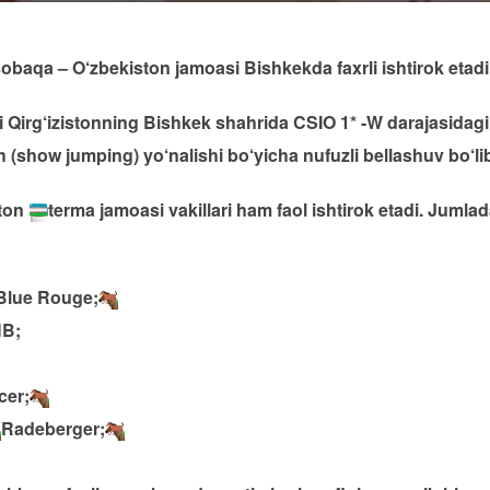
obaqa – O‘zbekiston jamoasi Bishkekda faxrli ishtirok etadi
i Qirg‘izistonning Bishkek shahrida CSIO 1* -W darajasidag
 (show jumping) yo‘nalishi bo‘yicha nufuzli bellashuv bo‘lib
ton
terma jamoasi vakillari ham faol ishtirok etadi. Jumlad
Blue Rouge;
HB;
cer;
Radeberger;