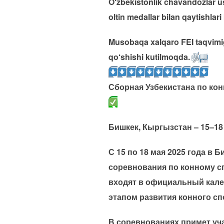
O‘zbekistonlik chavandozlar u
oltin medallar bilan qaytishlar
Musobaqa xalqaro FEI taqvimiga
qo‘shishi kutilmoqda.
Сборная Узбекистана по ко
Бишкек, Кыргызстан – 15–18
С 15 по 18 мая 2025 года в
соревнования по конному сп
входят в официальный кале
этапом развития конного сп
В соревнованиях примет уча