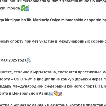
shbu nufuzli musobaqada yurtimiz sharafini munosib himoya q
i kutilmoqda.
 kiritilgan bo‘lib, Markaziy Osiyo mintaqasida ot sportining
нному спорту примет участие в международных соревн
 мая 2025 года
 Бишкеке, столице Кыргызстана, состоятся престижные
орту – CSIO 1-W* в дисциплине конкур (прыжки через 
ндарь Международной федерации конного спорта (FEI)
орта в Центральной Азии.
стие сборная команда Узбекистана, которая представи