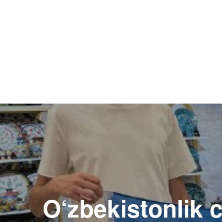
Навигация
по
записям
O‘zbekistonlik 