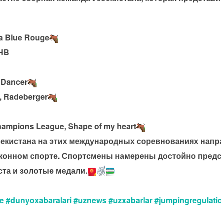
a Blue Rouge
 HB
 Dancer
 Radeberger
mpions League, Shape of my heart
бекистана на этих международных соревнованиях напр
конном спорте. Спортсмены намерены достойно предс
та и золотые медали.
e
#dunyoxabaralari
#uznews
#uzxabarlar
#jumpingregulati