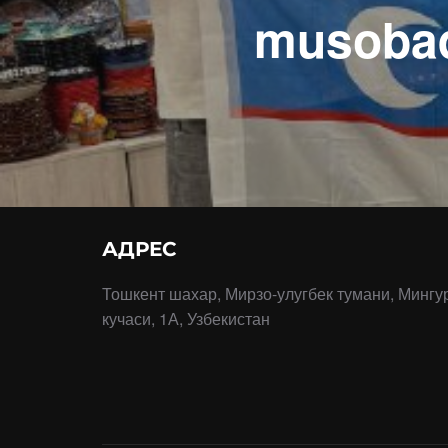
musobaq
АДРЕС
Тошкент шахар, Мирзо-улугбек тумани, Мингу
кучаси, 1А, Узбекистан