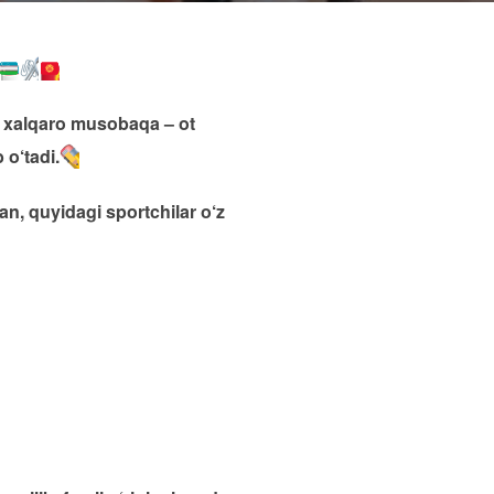
i xalqaro musobaqa – ot
 o‘tadi.
an, quyidagi sportchilar o‘z