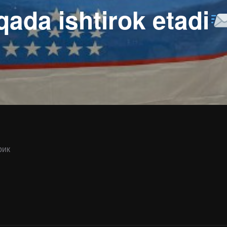
ada ishtirok etadi
рик