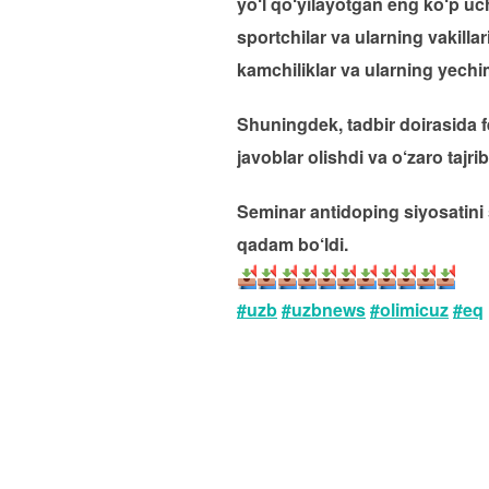
yo‘l qo‘yilayotgan eng ko‘p uch
sportchilar va ularning vakilla
kamchiliklar va ularning yechim
Shuningdek, tadbir doirasida fe
javoblar olishdi va o‘zaro tajr
Seminar antidoping siyosatini 
qadam bo‘ldi.
#uzb
#uzbnews
#olimicuz
#eq