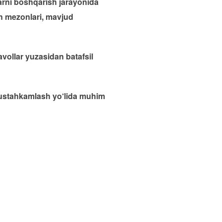
larni boshqarish jarayonida
ash mezonlari, mavjud
savollar yuzasidan batafsil
 mustahkamlash yo‘lida muhim