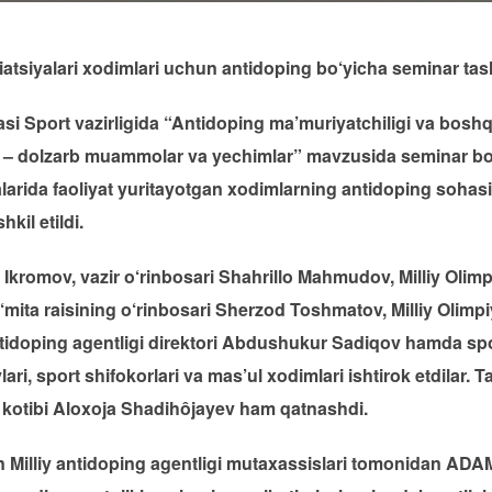
iatsiyalari xodimlari uchun antidoping bo‘yicha seminar tashk
i Sport vazirligida “Antidoping ma’muriyatchiligi va bos
i – dolzarb muammolar va yechimlar” mavzusida seminar bo‘l
alarida faoliyat yuritayotgan xodimlarning antidoping sohasi
il etildi.
kromov, vazir o‘rinbosari Shahrillo Mahmudov, Milliy Olimpi
mita raisining o‘rinbosari Sherzod Toshmatov, Milliy Olimp
tidoping agentligi direktori Abdushukur Sadiqov hamda spor
ri, sport shifokorlari va mas’ul xodimlari ishtirok etdilar. T
h kotibi Aloxoja Shadihôjayev ham qatnashdi.
Milliy antidoping agentligi mutaxassislari tomonidan ADA