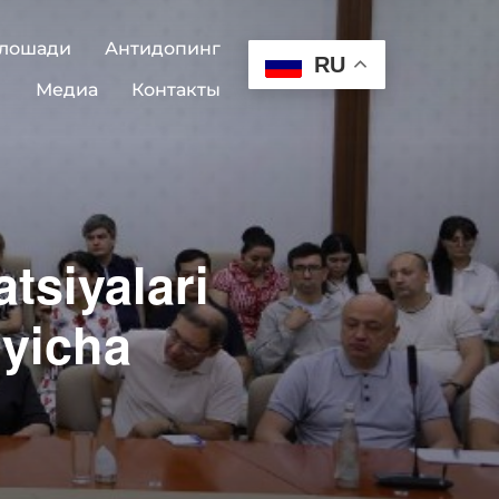
 лошади
Антидопинг
RU
Медиа
Контакты
atsiyalari
‘yicha