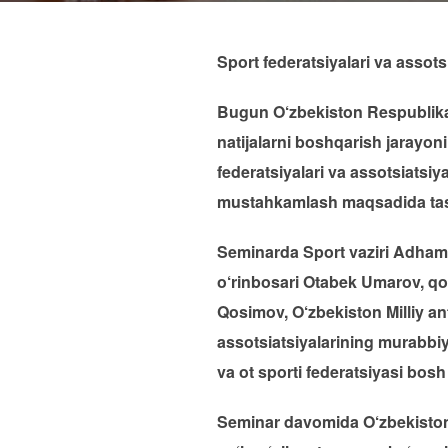
Sport federatsiyalari va assots
Bugun O‘zbekiston Respublikas
natijalarni boshqarish jarayon
federatsiyalari va assotsiatsiy
mustahkamlash maqsadida tashk
Seminarda Sport vaziri Adham I
o‘rinbosari Otabek Umarov, qo‘
Qosimov, O‘zbekiston Milliy an
assotsiatsiyalarining murabbiyla
va ot sporti federatsiyasi bos
Seminar davomida O‘zbekiston 