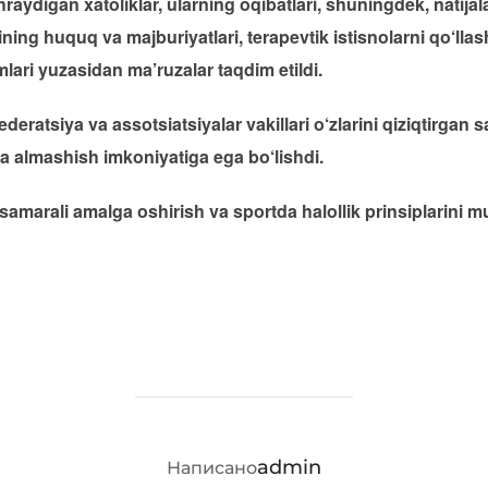
raydigan xatoliklar, ularning oqibatlari, shuningdek, natija
rining huquq va majburiyatlari, terapevtik istisnolarni qo‘ll
lari yuzasidan ma’ruzalar taqdim etildi.
deratsiya va assotsiatsiyalar vakillari o‘zlarini qiziqtirgan 
iba almashish imkoniyatiga ega bo‘lishdi.
samarali amalga oshirish va sportda halollik prinsiplarini
АВТОР ЗАПИСИ
admin
Написано