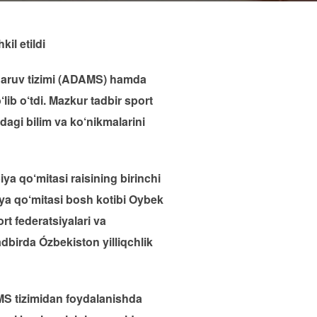
il etildi
hqaruv tizimi (ADAMS) hamda
ib o‘tdi. Mazkur tadbir sport
dagi bilim va ko‘nikmalarini
ya qo‘mitasi raisining birinchi
iya qo‘mitasi bosh kotibi Oybek
t federatsiyalari va
adbirda Ózbekiston yilliqchlik
MS tizimidan foydalanishda