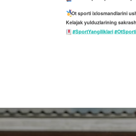
Ot sporti ixlosmandlarini us
Kelajak yulduzlarining sakras
#SportYangiliklari
#OtSport
Навигация
по
записям