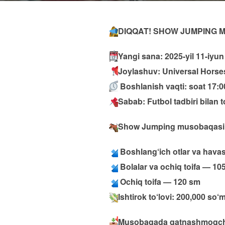
DIQQAT! SHOW JUMPING M
Yangi sana: 2025-yil 11-iyu
Joylashuv: Universal Horse
Boshlanish vaqti: soat 17:0
Sabab: Futbol tadbiri bilan t
Show Jumping musobaqasi qu
Boshlang‘ich otlar va hava
Bolalar va ochiq toifa — 10
Ochiq toifa — 120 sm
Ishtirok to‘lovi: 200,000 so‘
Musobaqada qatnashmoqchi bo