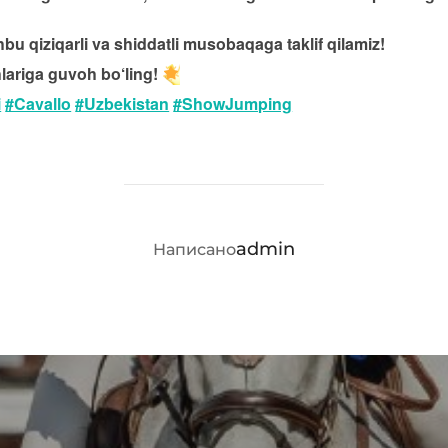
hbu qiziqarli va shiddatli musobaqaga taklif qilamiz!
hlariga guvoh bo‘ling!
i
#Cavallo
#Uzbekistan
#ShowJumping
АВТОР ЗАПИСИ
admin
Написано