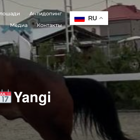
 лошади
Антидопинг
RU
Медиа
Контакты
Yangi