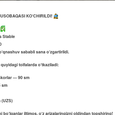
USOBAQASI KO‘CHIRILDI!
n
s Stable
0
o‘qnashuv sababli sana o‘zgartirildi.
yidagi toifalarda o‘tkaziladi:
skorlar — 90 sm
5 sm
m (UZS)
‘lganlar iltimos, o‘z arizalaringizni oldindan topshiring!