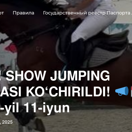
рт
Правила
Государственный реестр Паспорта
! SHOW JUMPING
SI KO‘CHIRILDI!
-yil 11-iyun
овано
, 2025