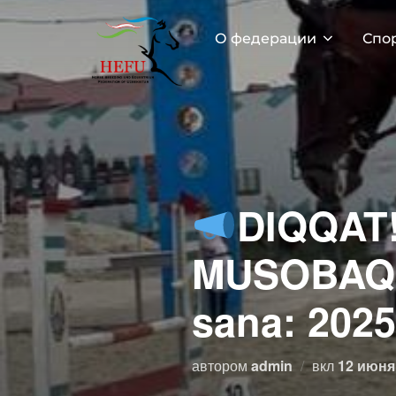
Перейти
к
О федерации
Спо
содержимому
DIQQAT
MUSOBAQA
sana: 2025
Опублик
автором
admin
вкл
12 июня