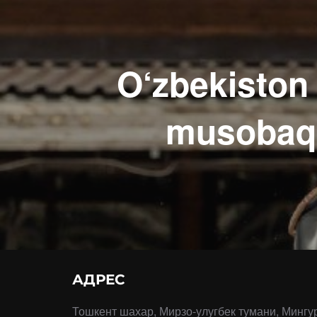
O‘zbekiston
musobaq
АДРЕС
Тошкент шахар, Мирзо-улугбек тумани, Мингу