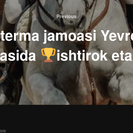
Previous
Previous
 terma jamoasi Yevr
asida
ishtirok eta
рик