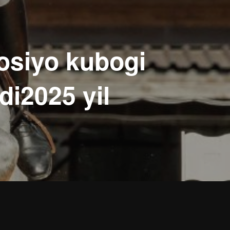
osiyo kubogi
di2025 yil