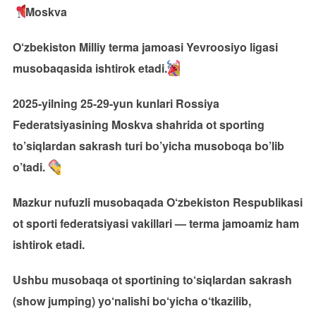
Moskva
O‘zbekiston Milliy terma jamoasi Yevroosiyo ligasi
musobaqasida ishtirok etadi.
2025-yilning 25-29-yun kunlari Rossiya
Federatsiyasining Moskva shahrida ot sporting
to’siqlardan sakrash turi bo’yicha musoboqa bo’lib
o’tadi.
Mazkur nufuzli musobaqada O‘zbekiston Respublikasi
ot sporti federatsiyasi vakillari — terma jamoamiz ham
ishtirok etadi.
Ushbu musobaqa ot sportining to‘siqlardan sakrash
(show jumping) yo‘nalishi bo‘yicha o‘tkazilib,