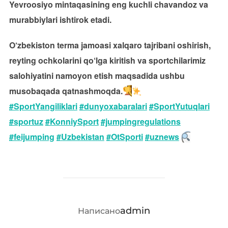
Yevroosiyo mintaqasining eng kuchli chavandoz va
murabbiylari ishtirok etadi.
O‘zbekiston terma jamoasi xalqaro tajribani oshirish,
reyting ochkolarini qo‘lga kiritish va sportchilarimiz
salohiyatini namoyon etish maqsadida ushbu
musobaqada qatnashmoqda.
#SportYangiliklari
#dunyoxabaralari
#SportYutuqlari
#sportuz
#KonniySport
#jumpingregulations
#feijumping
#Uzbekistan
#OtSporti
#uznews
АВТОР ЗАПИСИ
admin
Написано