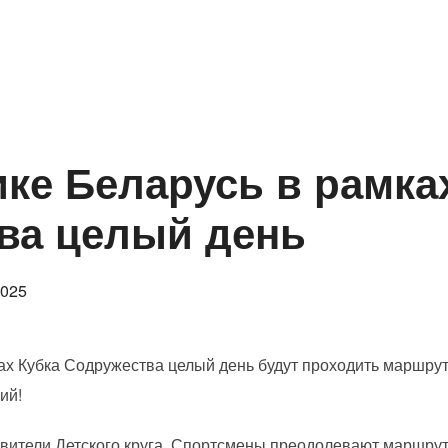
рт
Правила
Государственный реестр Паспорта
ке Беларусь в рамка
ва целый день
овано
2025
ах Кубка Содружества целый день будут проходить маршру
ий!
авители Детского круга. Спортсмены преодолевают маршрут