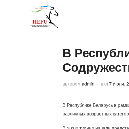
Перейти
к
О федерации
Спо
содержимому
В Республи
Содружест
Опублик
автором
admin
вкл
7 июля, 
В Республике Беларусь в рамк
различных возрастных категор
В 10:00 турнир начали предст