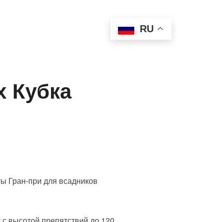
 лошади
Антидопинг
RU
Медиа
Контакты
х Кубка
ты Гран-при для всадников
 с высотой препятствий до 120