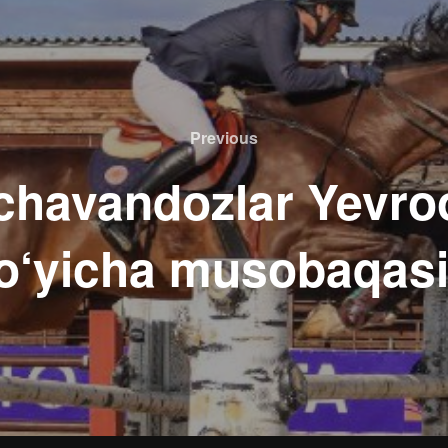
Previous
Previous
 chavandozlar Yevroo
bo‘yicha musobaqasi