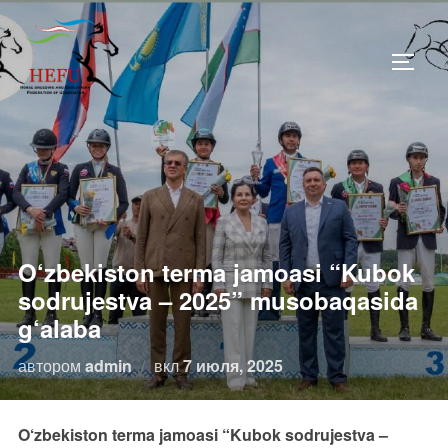
Перейти
к
ПЕРЕ
содержимому
O‘zbekiston terma jamoasi “Kubok
sodrujestva – 2025” musobaqasida
g‘alaba
Опубликовано
автором
admin
вкл
7 июля, 2025
O‘zbekiston terma jamoasi “Kubok sodrujestva –