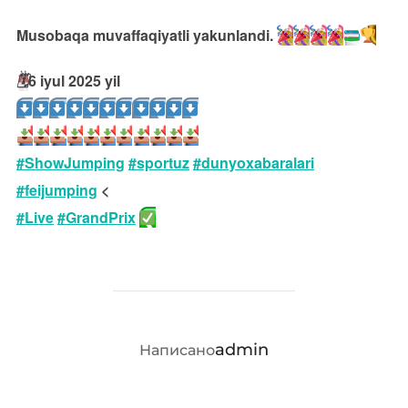
Musobaqa muvaffaqiyatli yakunlandi.
🗓
6 iyul 2025 yil
#ShowJumping
#sportuz
#dunyoxabaralari
#feijumping
<
#Live
#GrandPrix
АВТОР ЗАПИСИ
admin
Написано