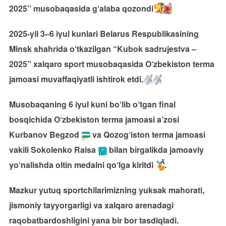
2025” musobaqasida g‘alaba qozondi
2025-yil 3–6 iyul kunlari Belarus Respublikasining
Minsk shahrida o‘tkazilgan “Kubok sadrujestva –
2025” xalqaro sport musobaqasida O‘zbekiston terma
jamoasi muvaffaqiyatli ishtirok etdi.
Musobaqaning 6 iyul kuni bo‘lib o‘tgan final
bosqichida O‘zbekiston terma jamoasi a’zosi
Kurbanov Begzod
va Qozog‘iston terma jamoasi
vakili Sokolenko Raisa
bilan birgalikda jamoaviy
yo‘nalishda oltin medalni qo‘lga kiritdi
.
Mazkur yutuq sportchilarimizning yuksak mahorati,
jismoniy tayyorgarligi va xalqaro arenadagi
raqobatbardoshligini yana bir bor tasdiqladi.