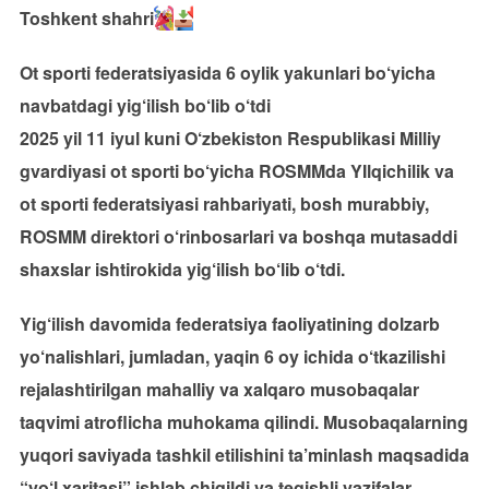
Toshkent shahri
Ot sporti federatsiyasida 6 oylik yakunlari bo‘yicha
navbatdagi yig‘ilish bo‘lib o‘tdi
2025 yil 11 iyul kuni O‘zbekiston Respublikasi Milliy
gvardiyasi ot sporti bo‘yicha ROSMMda YIlqichilik va
ot sporti federatsiyasi rahbariyati, bosh murabbiy,
ROSMM direktori o‘rinbosarlari va boshqa mutasaddi
shaxslar ishtirokida yig‘ilish bo‘lib o‘tdi.
Yig‘ilish davomida federatsiya faoliyatining dolzarb
yo‘nalishlari, jumladan, yaqin 6 oy ichida o‘tkazilishi
rejalashtirilgan mahalliy va xalqaro musobaqalar
taqvimi atroflicha muhokama qilindi. Musobaqalarning
yuqori saviyada tashkil etilishini ta’minlash maqsadida
“yo‘l xaritasi” ishlab chiqildi va tegishli vazifalar