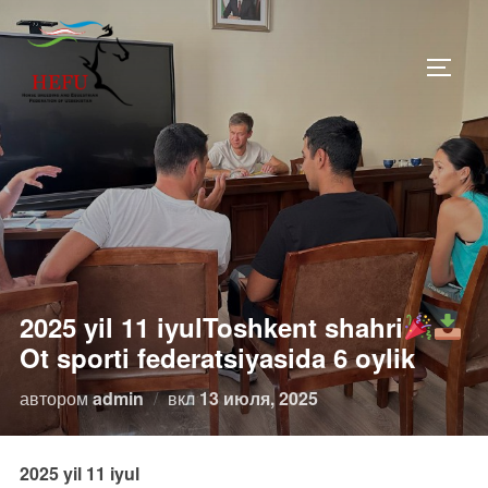
Перейти
к
ПЕРЕ
содержимому
2025 yil 11 iyulToshkent shahri
Ot sporti federatsiyasida 6 oylik
Опубликовано
автором
admin
вкл
13 июля, 2025
2025 yil 11 iyul