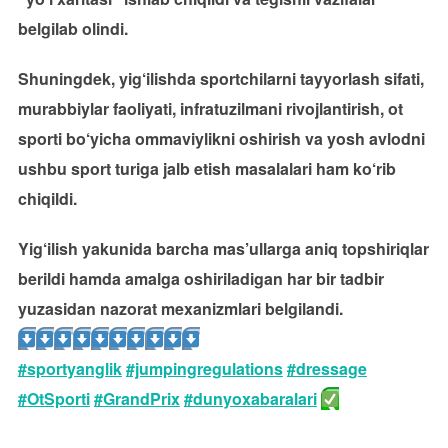
belgilab olindi.
Shuningdek, yig‘ilishda sportchilarni tayyorlash sifati,
murabbiylar faoliyati, infratuzilmani rivojlantirish, ot
sporti bo‘yicha ommaviylikni oshirish va yosh avlodni
ushbu sport turiga jalb etish masalalari ham ko‘rib
chiqildi.
Yig‘ilish yakunida barcha mas’ullarga aniq topshiriqlar
berildi hamda amalga oshiriladigan har bir tadbir
yuzasidan nazorat mexanizmlari belgilandi.
#sportyanglik
#jumpingregulations
#dressage
#OtSporti
#GrandPrix
#dunyoxabaralari