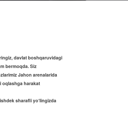
aringiz, davlat boshqaruvidagi
lhom bermoqda. Siz
ozlarimiz Jahon arenalarida
ii oqlashga harakat
shdek sharafli yo‘lingizda