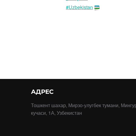
#Uzbekistan
АДРЕС
Тошкент шахар, Мирзо-улугбек тумани, Мингу
кучаси, 1А, Узбекистан