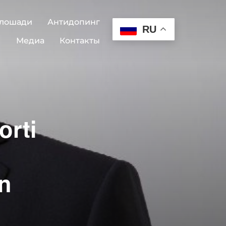
 лошади
Антидопинг
RU
Медиа
Контакты
orti
n