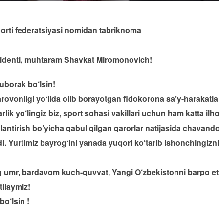
sporti federatsiyasi nomidan tabriknoma
zidenti, muhtaram Shavkat Miromonovich!
uborak bo‘lsin!
farovonligi yo‘lida olib borayotgan fidokorona sa’y-harakatl
rlik yo‘lingiz biz, sport sohasi vakillari uchun ham katta i
jlantirish bo’yicha qabul qilgan qarorlar natijasida chavand
di. Yurtimiz bayrog‘ini yanada yuqori ko‘tarib ishonchingizn
 umr, bardavom kuch-quvvat, Yangi O‘zbekistonni barpo eti
tilaymiz!
o‘lsin !