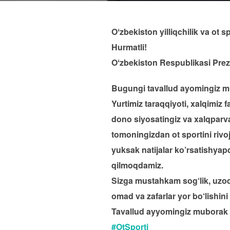
Oʻzbekiston yilliqchilik va ot 
Hurmatli!
Oʻzbekiston Respublikasi Pre
Bugungi tavallud ayomingiz m
Yurtimiz taraqqiyoti, xalqimiz 
dono siyosatingiz va xalqparva
tomoningizdan ot sportini rivo
yuksak natijalar ko’rsatishyap
qilmoqdamiz.
Sizga mustahkam sog‘lik, uzoq
omad va zafarlar yor bo‘lishini 
Tavallud ayyomingiz muborak b
#OtSporti