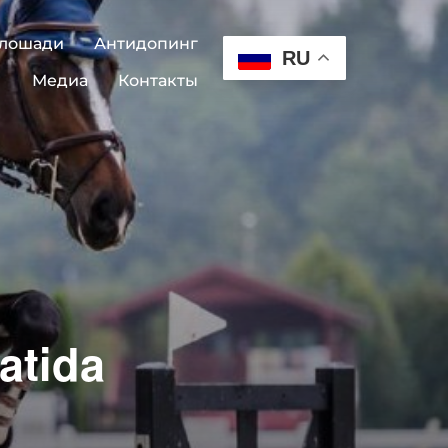
 лошади
Антидопинг
RU
Медиа
Контакты
atida