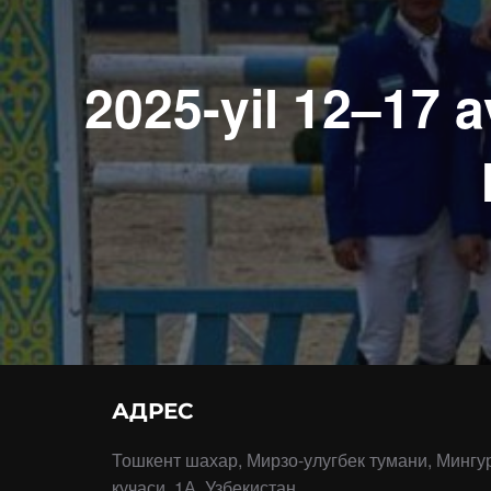
2025-yil 12–17 a
АДРЕС
Тошкент шахар, Мирзо-улугбек тумани, Мингу
кучаси, 1А, Узбекистан