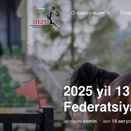
Перейти
к
О федерации
Спо
содержимому
2025 yil 1
Federatsiy
Опублик
автором
admin
вкл
19 авгус