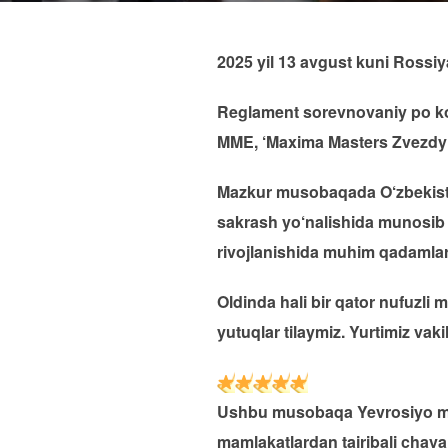
2025 yil 13 avgust kuni Rossi
Reglament sorevnovaniy po ko
MME, ‘Maxima Masters Zvezdy E
Mazkur musobaqada O‘zbekisto
sakrash yo‘nalishida munosib is
rivojlanishida muhim qadamlard
Oldinda hali bir qator nufuzl
yutuqlar tilaymiz. Yurtimiz vak
Ushbu musobaqa Yevrosiyo miqy
mamlakatlardan tajribali chavan