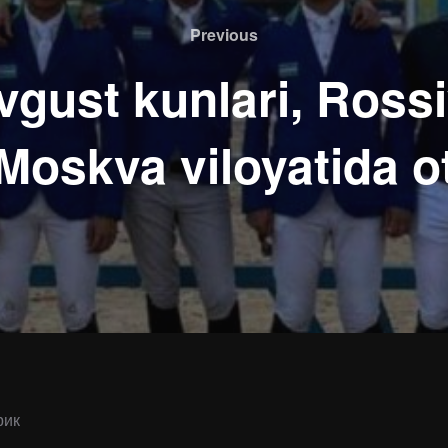
Previous
Previous
vgust kunlari, Ross
Moskva viloyatida o
рик