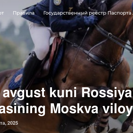
рт
Правила
Государственный реестр Паспорта
3 avgust kuni Rossiya
asining Moskva viloy
овано
та, 2025