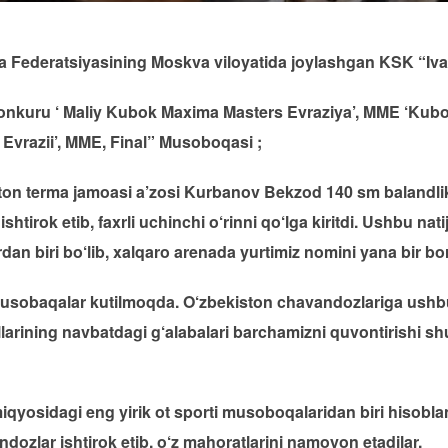
ya Federatsiyasining Moskva viloyatida joylashgan KSK “I
nkuru ‘ Maliy Kubok Maxima Masters Evraziya’, MME ‘Kubo
vrazii’, MME, Final” Musoboqasi ;
n terma jamoasi a’zosi Kurbanov Bekzod 140 sm balandlikd
htirok etib, faxrli uchinchi o‘rinni qo‘lga kiritdi. Ushbu nat
an biri bo‘lib, xalqaro arenada yurtimiz nomini yana bir bor
i musobaqalar kutilmoqda. O‘zbekiston chavandozlariga ush
illarining navbatdagi g‘alabalari barchamizni quvontirishi s
osidagi eng yirik ot sporti musoboqalaridan biri hisoblan
dozlar ishtirok etib, o‘z mahoratlarini namoyon etadilar.