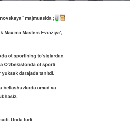
vanovskaya” majmuasida ;
k Maxima Masters Evraziya’,
a ot sportining to‘siqlardan
ija O‘zbekistonda ot sporti
 yuksak darajada tanitdi.
bu bellashuvlarda omad va
hubhasiz.
adi. Unda turli