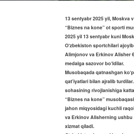
13 sentyabr 2025 yil, Moskva v
“Biznes na kone” ot sporti mu
2025 yil 13 sentyabr kuni Mosk
O‘zbekiston sportchilari ajoyib
Alimjonov va Erkinov Alisher 6
medalga sazovor bo‘ldilar.
Musobaqada qatnashgan ko‘plab 
qat’iyatlari bilan ajralib turdi
sohasining rivojlanishiga katta
“Biznes na kone” musobaqasi s
jahon miqyosidagi kuchli raqo
va Erkinov Alisherning ushbu m
xizmat qiladi.