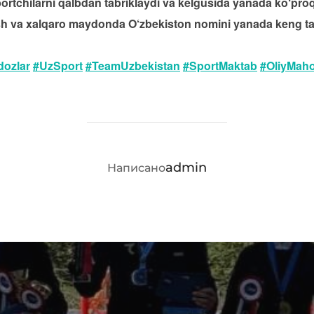
rtchilarni qalbdan tabriklaydi va kelgusida yanada ko‘proq 
ish va xalqaro maydonda O‘zbekiston nomini yanada keng tar
ozlar
#UzSport
#TeamUzbekistan
#SportMaktab
#OliyMaho
АВТОР ЗАПИСИ
admin
Написано