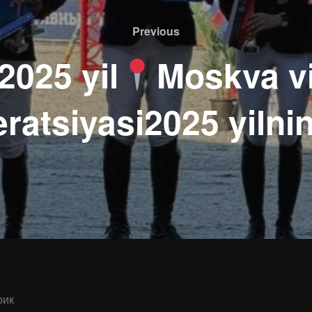
Previous
Previous
2025 yil
Moskva vi
ratsiyasi2025 yilni
рик