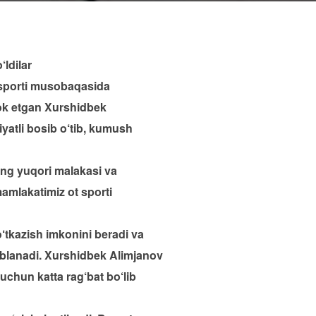
ldilar
t sporti musobaqasida
irok etgan Xurshidbek
yatli bosib o‘tib, kumush
ning yuqori malakasi va
 mamlakatimiz ot sporti
tkazish imkonini beradi va
oblanadi. Xurshidbek Alimjanov
uchun katta rag‘bat bo‘lib