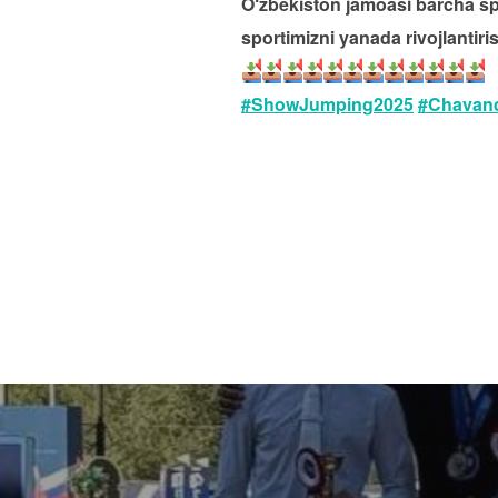
O‘zbekiston jamoasi barcha spo
sportimizni yanada rivojlantir
#ShowJumping2025
#Chavand
Навигация
по
записям