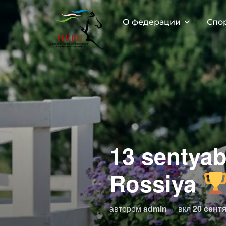
Перейти
к
О федерации
Спо
содержимому
13 sentyab
Rossiya
Опублик
автором
admin
вкл
20 сентя