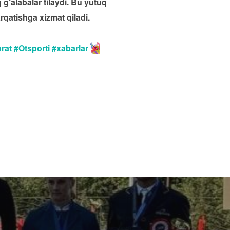
g‘alabalar tilaydi. Bu yutuq
qatishga xizmat qiladi.
rat
#Otsporti
#xabarlar