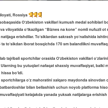
iloyati, Rossiya
sobaqasida O‘zbekiston vakillari kumush medal sohiblari bo‘
va viloyatida o‘tkazilgan “Biznes na kone” nomli nufuzli o
 natijaga erishdilar. To‘siklardan sakrash yo‘nalishida isht
 ta to‘sikdan iborat bosqichda 170 sm balandlikni muvaffaqi
tajribali sportchilar orasida O‘zbekiston vakillari o‘zlari
lar. Ularning bu yutuqlari nafaqat shaxsiy muvaffaqiyat, balki
 hissa bo‘ldi.
portchilarga o‘z mahoratini xalqaro maydonda sinovdan o‘
batbardoshlar bilan bellashish uchun noyob platforma his
uvaffaqiyati kelajakda yanada yuksak natijalarga erishish 