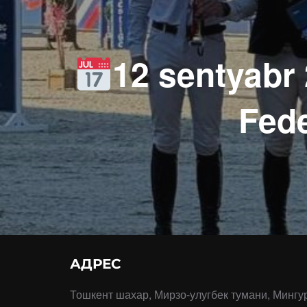
12 sentyabr 
Fede
АДРЕС
Тошкент шахар, Мирзо-улугбек тумани, Мингу