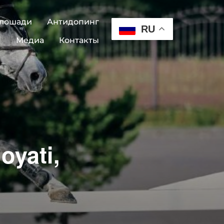
 лошади
Антидопинг
RU
Медиа
Контакты
oyati,