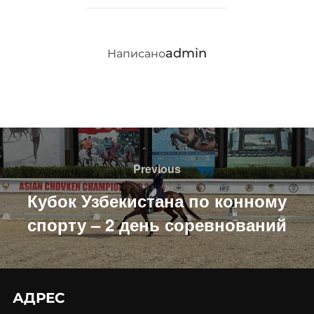
АВТОР ЗАПИСИ
admin
Написано
Навигация
по
Previous
Previous
записям
Кубок Узбекистана по конному
спорту – 2 день соревнований
АДРЕС