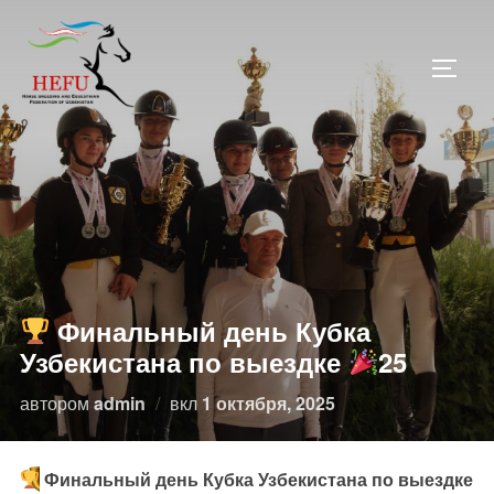
Перейти
к
ПЕРЕ
содержимому
Финальный день Кубка
Узбекистана по выездке
25
Опубликовано
автором
admin
вкл
1 октября, 2025
Финальный день Кубка Узбекистана по выездке