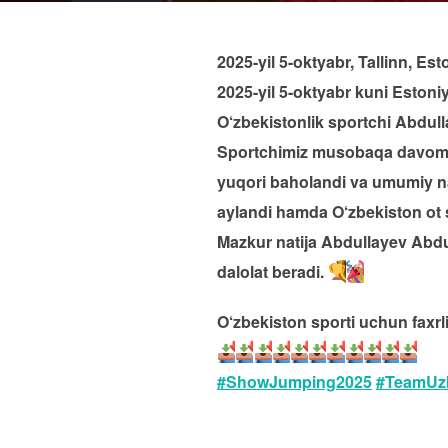
2025-yil 5-oktyabr, Tallinn, Es
2025-yil 5-oktyabr kuni Estoni
O‘zbekistonlik sportchi Abdul
Sportchimiz musobaqa davomida
yuqori baholandi va umumiy nat
aylandi hamda O‘zbekiston ot s
Mazkur natija Abdullayev Abdur
dalolat beradi.
O‘zbekiston sporti uchun faxrl
#ShowJumping2025
#TeamUzb