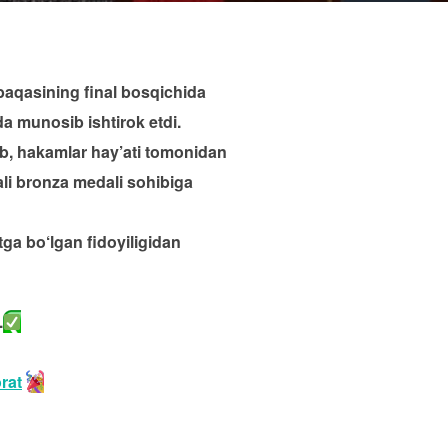
obaqasining final bosqichida
a munosib ishtirok etdi.
ib, hakamlar hay’ati tomonidan
ali bronza medali sohibiga
ga bo‘lgan fidoyiligidan
.
rat