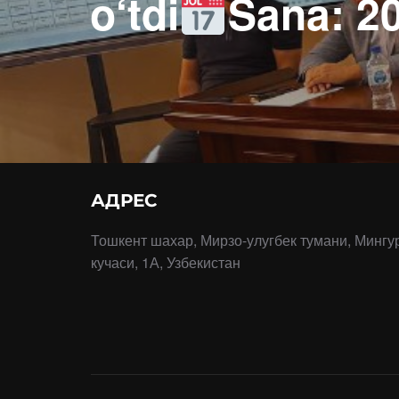
o‘tdi
Sana: 20
АДРЕС
Тошкент шахар, Мирзо-улугбек тумани, Мингу
кучаси, 1А, Узбекистан