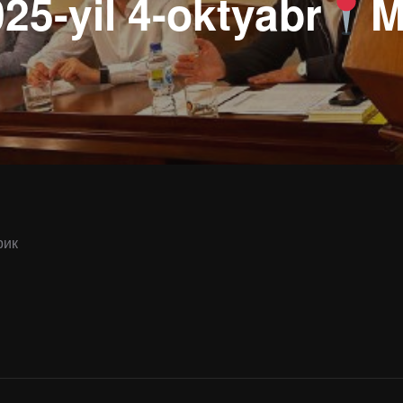
25-yil 4-oktyabr
M
рик