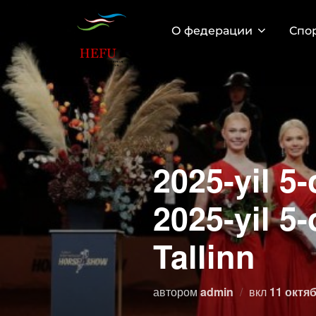
Перейти
к
О федерации
Спо
содержимому
2025-yil 5
2025-yil 5
Tallinn
Опублик
автором
admin
вкл
11 октяб