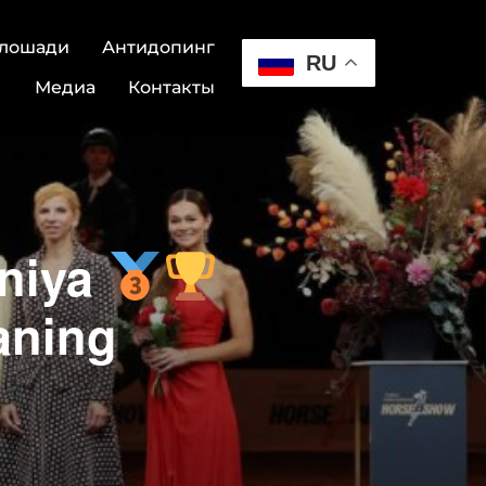
 лошади
Антидопинг
RU
Медиа
Контакты
oniya
aning