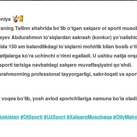
toniya
yaning Tallinn shahrida bo‘lib o‘tgan xalqaro ot sporti mus
layev Abdurahmon to‘siqlardan sakrash (konkur) yo‘nalishid
 150 sm balandlikdagi to‘siqlarni mohirlik bilan bosib o‘t
ijalarga ko‘ra uchinchi o‘rinni egalladi. U ushbu natija orq
porti tarixiga navbatdagi xalqaro muvaffaqiyatni qo‘shdi.
ahmonning professional tayyorgarligi, sabr-toqati va sport
i voqea bo‘lib, yosh avlod sportchilariga namuna bo‘la oladi
ekistan
#OtSporti
#UzSport
#XalqaroMusobaqa
#OliyMaho