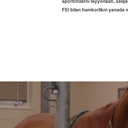
sportchilarni tayyorlash, xalq
FEI bilan hamkorlikni yanada
Навигация
по
записям