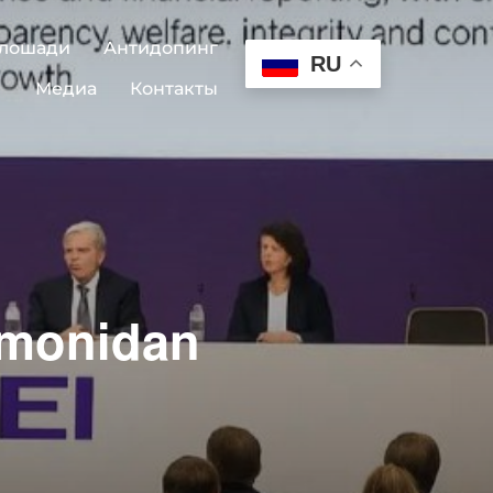
 лошади
Антидопинг
RU
Медиа
Контакты
tomonidan