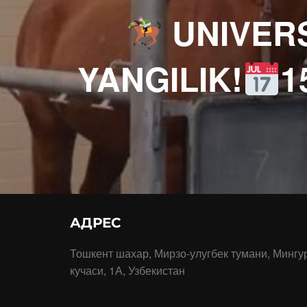
UNIVERS
YANGILIK!
1
АДРЕС
Тошкент шахар, Мирзо-улугбек тумани, Мингу
кучаси, 1А, Узбекистан