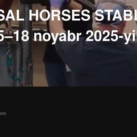
AL HORSES STABL
5–18 noyabr 2025-yi
рик