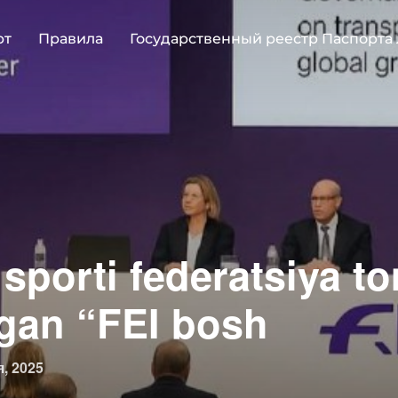
рт
Правила
Государственный реестр Паспорта
 sporti federatsiya 
ilgan “FEI bosh
овано
, 2025