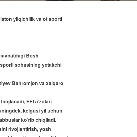
ton yilqichilik va ot sporti
g navbatdagi Bosh
 sporti sohasining yetakchi
Gaziyev Bahromjon va xalqaro
inglanadi, FEI a’zolari
uningdek, kelgusi yil uchun
bbuslar ko‘rib chiqiladi.
ni rivojlantirish, yosh