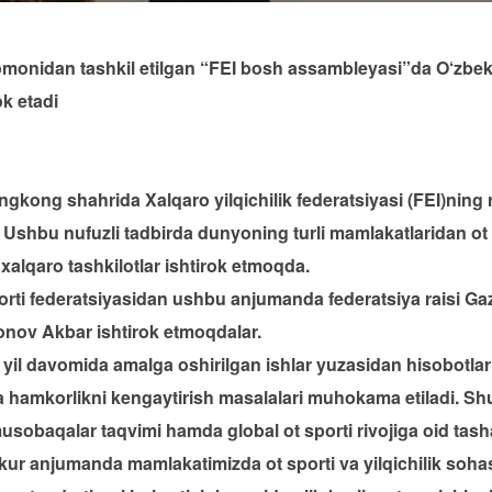
tomonidan tashkil etilgan “FEI bosh assambleyasi”da O‘zbekis
ok etadi
ngkong shahrida Xalqaro yilqichilik federatsiyasi (FEI)nin
 Ushbu nufuzli tadbirda dunyoning turli mamlakatlaridan ot
xalqaro tashkilotlar ishtirok etmoqda.
sporti federatsiyasidan ushbu anjumanda federatsiya raisi 
bonov Akbar ishtirok etmoqdalar.
yil davomida amalga oshirilgan ishlar yuzasidan hisobotlar t
va hamkorlikni kengaytirish masalalari muhokama etiladi. Sh
usobaqalar taqvimi hamda global ot sporti rivojiga oid tasha
ur anjumanda mamlakatimizda ot sporti va yilqichilik sohasi