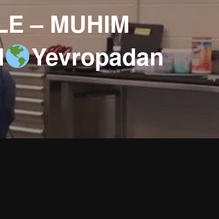
E – MUHIM
l
Yevropadan