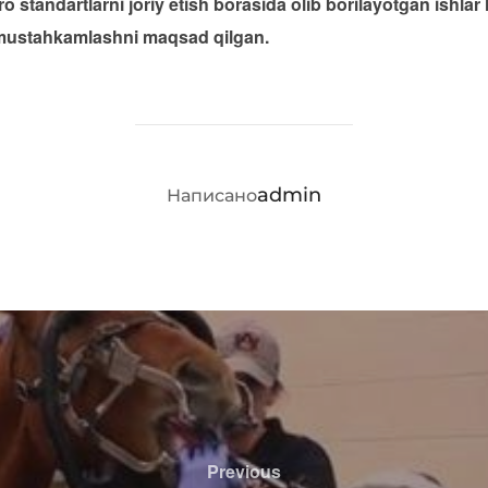
aro standartlarni joriy etish borasida olib borilayotgan ishl
 mustahkamlashni maqsad qilgan.
АВТОР ЗАПИСИ
admin
Написано
Previous
Previous