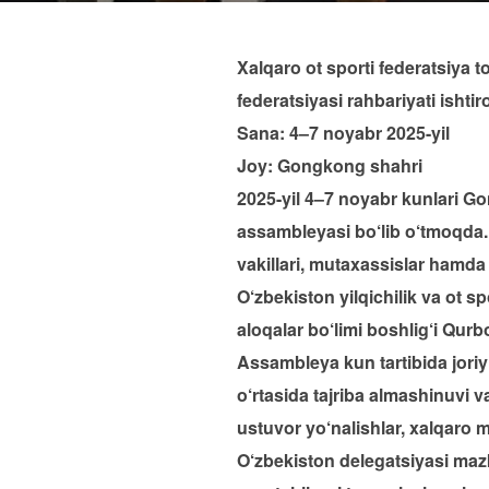
Xalqaro ot sporti federatsiya 
federatsiyasi rahbariyati ishtir
Sana: 4–7 noyabr 2025-yil
Joy: Gongkong shahri
2025-yil 4–7 noyabr kunlari Go
assambleyasi bo‘lib o‘tmoqda.
vakillari, mutaxassislar hamda 
O‘zbekiston yilqichilik va ot 
aloqalar bo‘limi boshlig‘i Qur
Assambleya kun tartibida joriy 
o‘rtasida tajriba almashinuvi 
ustuvor yo‘nalishlar, xalqaro m
O‘zbekiston delegatsiyasi mazk