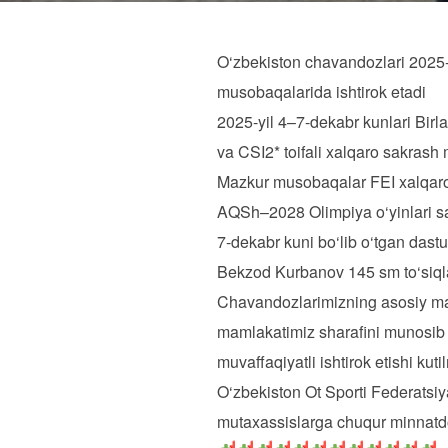
O‘zbekiston chavandozlari 2025-
musobaqalarida ishtirok etadi
2025-yil 4–7-dekabr kunlari Birl
va CSI2* toifali xalqaro sakrash
Mazkur musobaqalar FEI xalqaro 
AQSh–2028 Olimpiya o‘yinlari s
7-dekabr kuni bo‘lib o‘tgan dast
Bekzod Kurbanov 145 sm to‘siqla
Chavandozlarimizning asosiy maqs
mamlakatimiz sharafini munosib 
muvaffaqiyatli ishtirok etishi kut
O‘zbekiston Ot Sporti Federatsiy
mutaxassislarga chuqur minnatdor