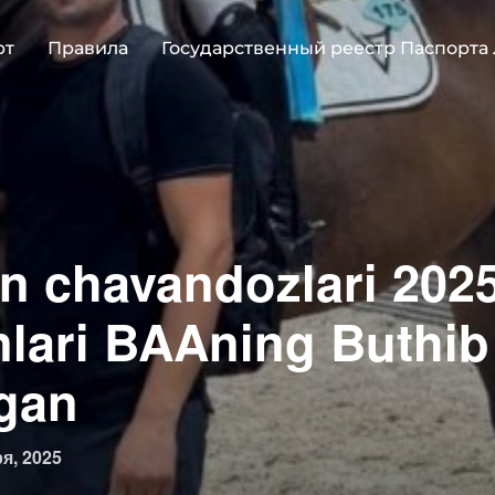
рт
Правила
Государственный реестр Паспорта
n chavandozlari 2025
lari BAAning Buthib
igan
овано
я, 2025