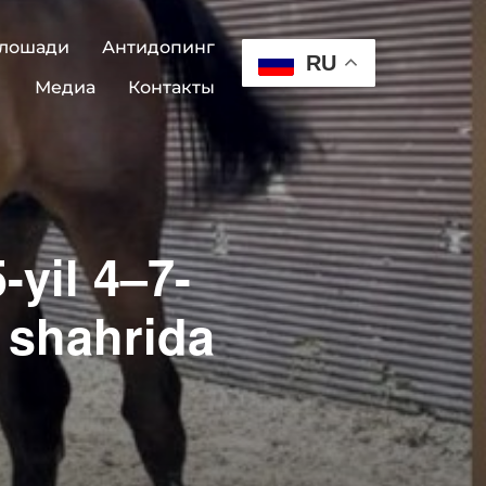
 лошади
Антидопинг
RU
Медиа
Контакты
-yil 4–7-
 shahrida