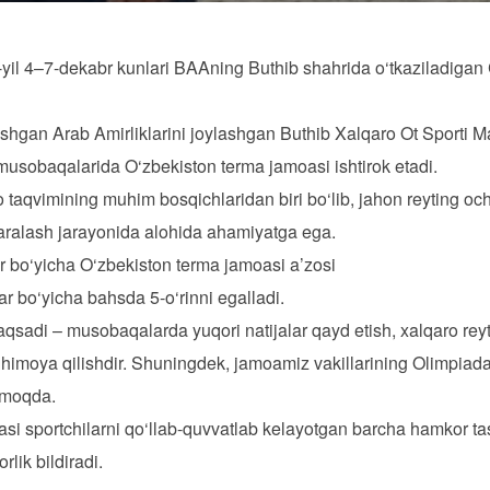
yil 4–7-dekabr kunlari BAAning Buthib shahrida o‘tkaziladigan
ashgan Arab Amirliklarini joylashgan Buthib Xalqaro Ot Sporti M
 musobaqalarida O‘zbekiston terma jamoasi ishtirok etadi.
taqvimining muhim bosqichlaridan biri bo‘lib, jahon reyting o
aralash jarayonida alohida ahamiyatga ega.
ur bo‘yicha O‘zbekiston terma jamoasi a’zosi
r bo‘yicha bahsda 5-o‘rinni egalladi.
adi – musobaqalarda yuqori natijalar qayd etish, xalqaro reytin
himoya qilishdir. Shuningdek, jamoamiz vakillarining Olimpiada
ilmoqda.
asi sportchilarni qo‘llab-quvvatlab kelayotgan barcha hamkor tas
lik bildiradi.