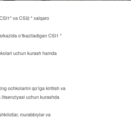
 CSI1* va CSI2 * xalqaro
arkazida o‘tkaziladigan CSI1 *
chkolari uchun kurash hamda
g ochkolarini qo‘lga kiritish va
 litsenziyasi uchun kurashda
hkilotlar, murabbiylar va