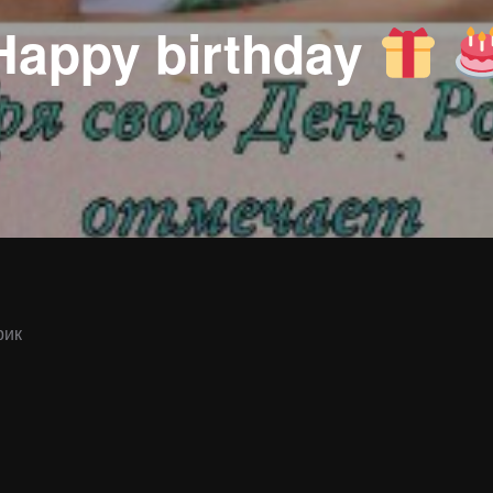
Happy birthday
рик