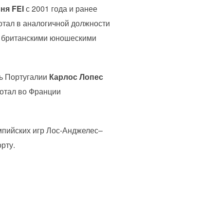
вня FEI
с 2001 года и ранее
ботал в аналогичной должности
 с британскими юношескими
ль Португалии
Карлос Лопес
ботал во Франции
мпийских игр Лос-Анджелес–
рту.