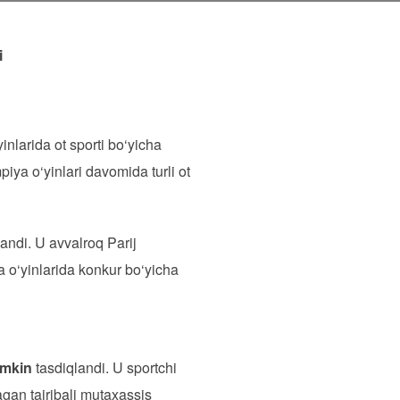
i
inlarida ot sporti bo‘yicha
iya o‘yinlari davomida turli ot
andi. U avvalroq Parij
a o‘yinlarida konkur bo‘yicha
emkin
tasdiqlandi. U sportchi
agan tajribali mutaxassis