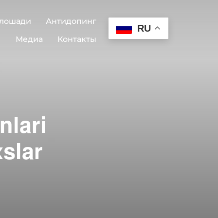
 лошади
Антидопинг
RU
Медиа
Контакты
nlari
slar