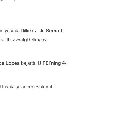
niya vakili
Mark J. A. Sinnott
bo‘lib, avvalgi Olimpiya
os Lopes
bajardi. U
FEI’ning 4-
 tashkiliy va professional