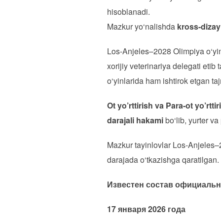
hisoblanadi.
Mazkur yo‘nalishda
kross-dizay
Los-Anjeles–2028 Olimpiya o‘yinl
xorijiy veterinariya delegati etib
o‘yinlarida ham ishtirok etgan ta
Ot yo’rttirish va Para-ot yo’rtti
darajali hakami
bo‘lib, yurter va
Mazkur tayinlovlar Los-Anjeles–2
darajada o‘tkazishga qaratilgan.
Известен состав официальн
17 января 2026 года