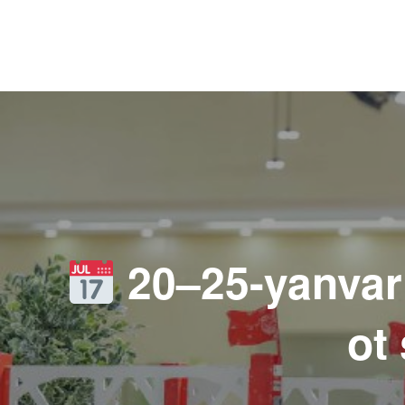
Навигация
по
записям
20–25-yanvar
ot