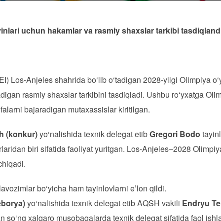
nlari uchun hakamlar va rasmiy shaxslar tarkibi tasdiqland
FEI) Los-Anjeles shahrida bo‘lib o‘tadigan 2028-yilgi Olimpiya o‘y
igan rasmiy shaxslar tarkibini tasdiqladi. Ushbu ro‘yxatga Olimp
falarni bajaradigan mutaxassislar kiritilgan.
h (konkur)
yo‘nalishida texnik delegat etib
Gregori Bodo
tayinl
aridan biri sifatida faoliyat yuritgan. Los-Anjeles–2028 Olimpiy
chiqadi.
ozimlar bo‘yicha ham tayinlovlarni e’lon qildi.
eborya)
yo‘nalishida texnik delegat etib AQSH vakili
Endryu T
an so‘ng xalqaro musobaqalarda texnik delegat sifatida faol ishl