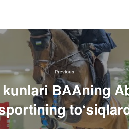
Previous
Previous
 kunlari BAAning A
 sportining to‘siqlar