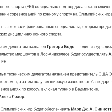
ного спорта (FEI) официально подтвердила состав ключе
ении соревнований по конному спорту на Олимпийских игра
 высококвалифицированные специалисты, которым предст
ких дисциплинах конного спорта.
ским делегатом назначен
Грегори Бодо
— один из курс-диз
тельство маршрутов в Лос-Анджелесе будет осуществлять
А
 FEI.
рье
техническим делегатом назначен представитель США
Э
спортсмен, а затем получил широкую известность благодаря
внованиях по кроссу, включая турнир в Бадминтоне.
Алекс Лохор
.
Олимпийских игр будет обеспечивать
Марк Дж. А. Синнотт