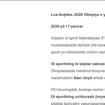
Los-Anjeles–2028 Olimpiya o‘yi
2026-yil 17-yanvar
Xalqaro ot sporti federatsiyasi (
musobaqalarda faoliyat olib borad
sporti yo‘nalishlarida muhim vazi
Ot sportining to’siqdan sakras
Olimpiadasida marshrut dizaynerl
marshrutlarni
Alan Ueyd
ishlab 
FEI shuningdek, boshqa muhim lav
Ot sportining uchkurash (troy
sifatida faoliyatini yakunlaganid