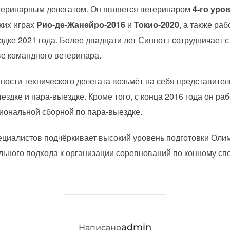
еринарным делегатом. Он является ветеринаром
4-го уро
ких играх
Рио-де-Жанейро-2016
и
Токио-2020
, а также ра
дке 2021 года. Более двадцати лет Синнотт сотрудничает
ве командного ветеринара.
ности технического делегата возьмёт на себя представите
ездке и пара-выездке. Кроме того, с конца 2016 года он ра
иональной сборной по пара-выездке.
ециалистов подчёркивает высокий уровень подготовки Оли
ьного подхода к организации соревнований по конному спо
АВТОР ЗАПИСИ
admin
Написано