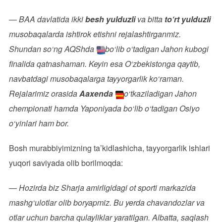
—
BAA
davlatida ikki
besh yulduzli
va bitta
to‘rt yulduzli
musobaqalarda ishtirok etishni rejalashtirganmiz.
Shundan so‘ng AQShda
bo‘lib o‘tadigan Jahon kubogi
finalida qatnashaman. Keyin esa O‘zbekistonga qaytib,
navbatdagi musobaqalarga tayyorgarlik ko‘raman.
Rejalarimiz orasida
Aaxenda
o‘tkaziladigan Jahon
chempionati hamda Yaponiyada bo‘lib o‘tadigan Osiyo
o‘yinlari ham bor.
Bosh murabbiyimizning ta’kidlashicha, tayyorgarlik ishlari
yuqori saviyada olib borilmoqda:
—
Hozirda biz Sharja amirligidagi ot sporti markazida
mashg‘ulotlar olib boryapmiz. Bu yerda chavandozlar va
otlar uchun barcha qulayliklar yaratilgan. Albatta, saqlash