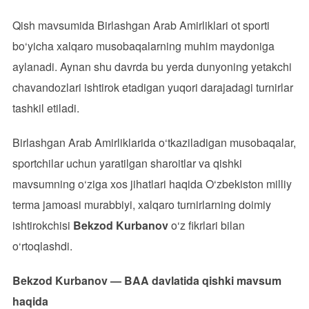
Qish mavsumida Birlashgan Arab Amirliklari ot sporti
bo‘yicha xalqaro musobaqalarning muhim maydoniga
aylanadi. Aynan shu davrda bu yerda dunyoning yetakchi
chavandozlari ishtirok etadigan yuqori darajadagi turnirlar
tashkil etiladi.
Birlashgan Arab Amirliklarida o‘tkaziladigan musobaqalar,
sportchilar uchun yaratilgan sharoitlar va qishki
mavsumning o‘ziga xos jihatlari haqida O‘zbekiston milliy
terma jamoasi murabbiyi, xalqaro turnirlarning doimiy
ishtirokchisi
Bekzod Kurbanov
o‘z fikrlari bilan
o‘rtoqlashdi.
Bekzod Kurbanov — BAA
davlatida qishki mavsum
haqida