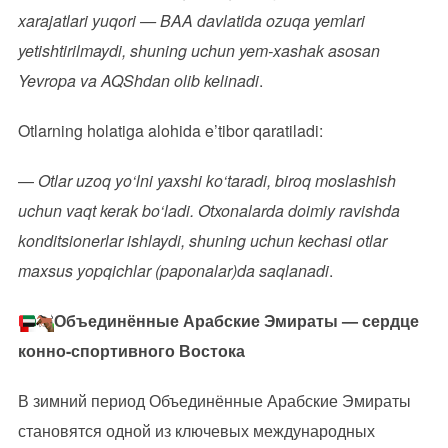
xarajatlari yuqori — BAA
davlatida ozuqa yemlari
yetishtirilmaydi, shuning uchun yem-xashak asosan
Yevropa va AQShdan olib kelinadi
.
Otlarning holatiga alohida e’tibor qaratiladi:
—
Otlar uzoq yo‘lni yaxshi ko‘taradi, biroq moslashish
uchun vaqt kerak bo‘ladi. Otxonalarda doimiy ravishda
konditsionerlar ishlaydi, shuning uchun kechasi otlar
maxsus yopqichlar (paponalar)da saqlanadi
.
Объединённые Арабские Эмираты — сердце
конно-спортивного Востока
В зимний период Объединённые Арабские Эмираты
становятся одной из ключевых международных