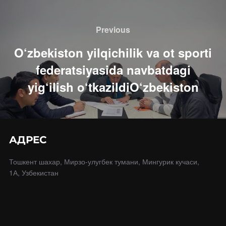
Навигация
по
Previous
Previous
записям
O‘zbekiston yilqichilik va ot sporti
federatsiyasida navbatdagi
yig‘ilish o‘tkazildiO‘zbekiston
АДРЕС
Тошкент шахар, Мирзо-улугбек тумани, Мингурик кучаси,
1А, Узбекистан