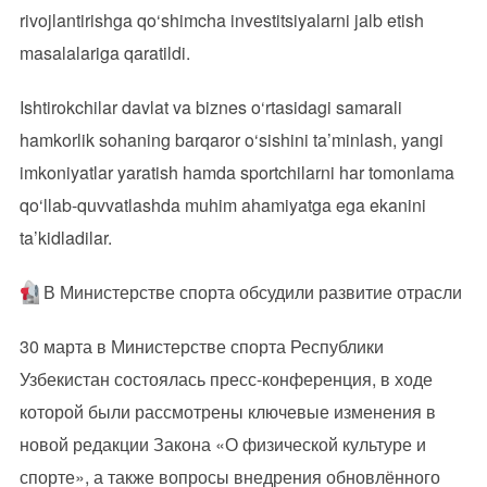
rivojlantirishga qo‘shimcha investitsiyalarni jalb etish
masalalariga qaratildi.
Ishtirokchilar davlat va biznes o‘rtasidagi samarali
hamkorlik sohaning barqaror o‘sishini ta’minlash, yangi
imkoniyatlar yaratish hamda sportchilarni har tomonlama
qo‘llab-quvvatlashda muhim ahamiyatga ega ekanini
ta’kidladilar.
В Министерстве спорта обсудили развитие отрасли
30 марта в Министерстве спорта Республики
Узбекистан состоялась пресс-конференция, в ходе
которой были рассмотрены ключевые изменения в
новой редакции Закона «О физической культуре и
спорте», а также вопросы внедрения обновлённого