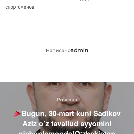
спортсменов.
АВТОР ЗАПИСИ
admin
Написано
Навигация
по
Previous
Previous
записям
Bugun, 30-mart kuni Sadikov
Aziz o’z tavallud ayyomini
nishonlamoqda!O‘zbekiston