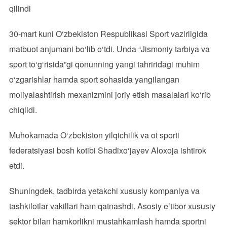
qilindi
30-mart kuni O‘zbekiston Respublikasi Sport vazirligida
matbuot anjumani bo‘lib o‘tdi. Unda “Jismoniy tarbiya va
sport to‘g‘risida”gi qonunning yangi tahriridagi muhim
o‘zgarishlar hamda sport sohasida yangilangan
moliyalashtirish mexanizmini joriy etish masalalari ko‘rib
chiqildi.
Muhokamada O‘zbekiston yilqichilik va ot sporti
federatsiyasi bosh kotibi Shadixo‘jayev Aloxoja ishtirok
etdi.
Shuningdek, tadbirda yetakchi xususiy kompaniya va
tashkilotlar vakillari ham qatnashdi. Asosiy e’tibor xususiy
sektor bilan hamkorlikni mustahkamlash hamda sportni