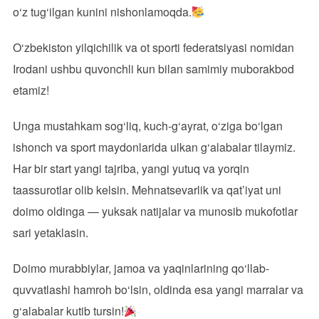
o‘z tug‘ilgan kunini nishonlamoqda.
O‘zbekiston yilqichilik va ot sporti federatsiyasi
nomidan
Irodani ushbu quvonchli kun bilan samimiy muborakbod
etamiz!
Unga mustahkam sog‘liq, kuch-g‘ayrat, o‘ziga bo‘lgan
ishonch va sport maydonlarida ulkan g‘alabalar tilaymiz.
Har bir start yangi tajriba, yangi yutuq va yorqin
taassurotlar olib kelsin. Mehnatsevarlik va qat’iyat uni
doimo oldinga — yuksak natijalar va munosib mukofotlar
sari yetaklasin.
Doimo murabbiylar, jamoa va yaqinlarining qo‘llab-
quvvatlashi hamroh bo‘lsin, oldinda esa yangi marralar va
g‘alabalar kutib tursin!