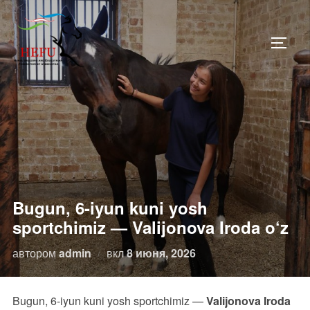
Перейти
к
ПЕРЕ
содержимому
Bugun, 6-iyun kuni yosh
sportchimiz — Valijonova Iroda o‘z
Опубликовано
автором
admin
вкл
8 июня, 2026
Bugun, 6-iyun kuni yosh sportchimiz —
Valijonova Iroda