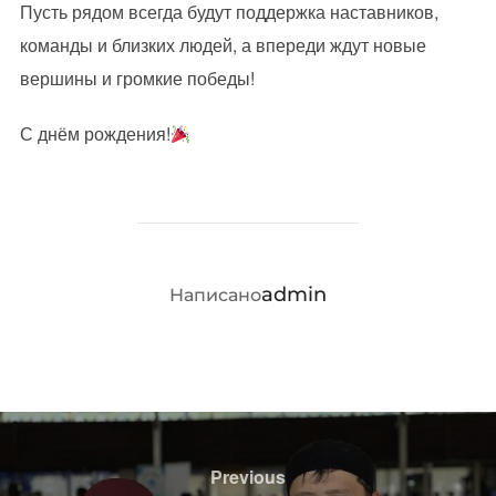
Пусть рядом всегда будут поддержка наставников,
команды и близких людей, а впереди ждут новые
вершины и громкие победы!
С днём рождения!
АВТОР ЗАПИСИ
admin
Написано
Навигация
по
Previous
Previous