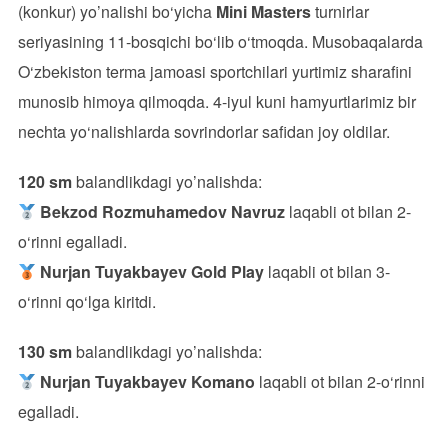
(konkur) yo’nalishi bo‘yicha
Mini Masters
turnirlar
seriyasining 11-bosqichi bo‘lib o‘tmoqda. Musobaqalarda
O‘zbekiston terma jamoasi sportchilari yurtimiz sharafini
munosib himoya qilmoqda. 4-iyul kuni hamyurtlarimiz bir
nechta yo‘nalishlarda sovrindorlar safidan joy oldilar.
120 sm
balandlikdagi yo’nalishda:
Bekzod Rozmuhamedov
Navruz
laqabli ot bilan 2-
o‘rinni egalladi.
Nurjan Tuyakbayev
Gold Play
laqabli ot bilan 3-
o‘rinni qo‘lga kiritdi.
130 sm
balandlikdagi yo’nalishda:
Nurjan Tuyakbayev
Komano
laqabli ot bilan 2-o‘rinni
egalladi.