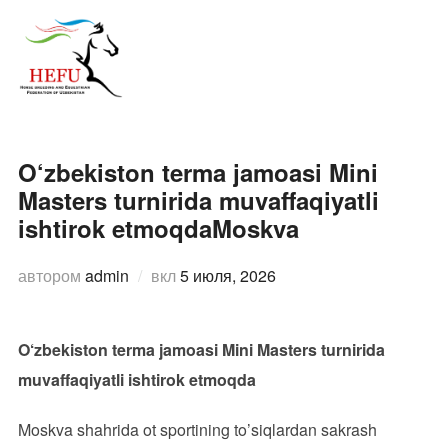
Перейти
к
ПЕРЕ
содержимому
O‘zbekiston terma jamoasi Mini
Masters turnirida muvaffaqiyatli
ishtirok etmoqdaMoskva
Опубликовано
автором
admin
вкл
5 июля, 2026
O‘zbekiston terma jamoasi Mini Masters turnirida
muvaffaqiyatli ishtirok etmoqda
Moskva shahrida ot sportining to’siqlardan sakrash